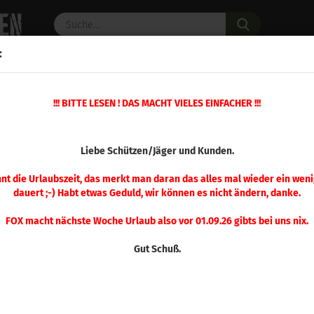
Suche...
:
C PULVER
WAFFENZUBEHÖR
ERSATZTEILE
OPTIK
»
!!! BITTE LESEN ! DAS MACHT VIELES EINFACHER !!!
»
Iron Presse
Ersatzteil Nr. 30 Iron Presse
(Art.Nr.
Liebe Schützen/Jäger und Kunden.
Ersa
Pre
nnt die Urlaubszeit, das merkt man daran das alles mal wieder ein weni
dauert ;-) Habt etwas Geduld, wir können es nicht ändern, danke.
FOX macht nächste Woche Urlaub also vor 01.09.26 gibts bei uns nix.
Gut Schuß.