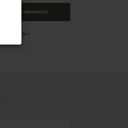
In den Warenkorb
nders günstiger?
N