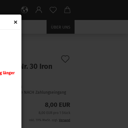
ÜBER UNS
Auf
:
399669
)
tzteil Nr. 30 Iron
den
sse
g länger
Merkzettel
Lieferzeit:
1 Woche NACH Zahlungseingang
8,00 EUR
8,00 EUR pro 1 Stück
inkl. 19% MwSt. zzgl.
Versand