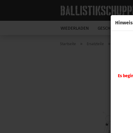
Hinweis
WIEDERLADEN
GESCHOSSE
N
»
»
Startseite
Ersatzteile
Hornady
Es begi