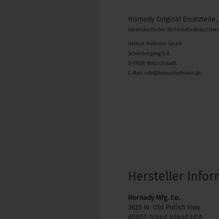
Hornady Original Ersatzteile,
Verantwortlicher Wirtschaftsakteur/Her
Helmut Hofmann GmbH
Scheinbergweg 6-8
D-97638 Mellrichstadt
E-Mail: info@helmuthofmann.de
Hersteller Info
Hornady Mfg. Co.
3625 W. Old Potish Hwy
68803 Grand Island USA