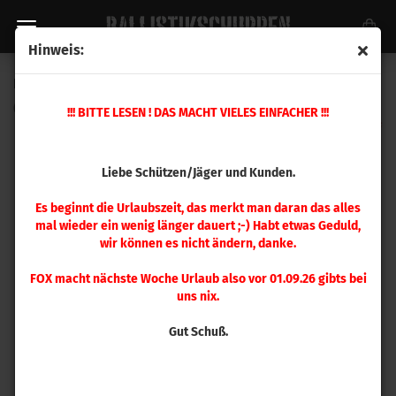
Hinweis:
Ersatzteil Nr. 34 Hülsenzuführung
(Art.Nr.:
398372
)
!!! BITTE LESEN ! DAS MACHT VIELES EINFACHER !!!
Liebe Schützen/Jäger und Kunden.
Es beginnt die Urlaubszeit, das merkt man daran das alles
mal wieder ein wenig länger dauert ;-) Habt etwas Geduld,
wir können es nicht ändern, danke.
FOX macht nächste Woche Urlaub also vor 01.09.26 gibts bei
uns nix.
Gut Schuß.