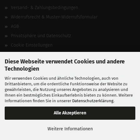
Versand- & Zahlungsbedingungen
Widerrufsrecht & Muster-Widerrufsformular
AGB
Privatsphäre und Datenschutz
Cookie Einstellungen
Vertrag widerrufen
Diese Webseite verwendet Cookies und andere
Technologien
Wir verwenden Cookies und ähnliche Technologien, auch von
Drittanbietern, um die ordentliche Funktionsweise der Website zu
gewährleisten, die Nutzung unseres Angebotes zu analysieren und
Ihnen ein bestmögliches Einkaufserlebnis bieten zu können. Weitere
Informationen finden Sie in unserer
Datenschutzerklärung
.
Alle Akzeptieren
BALLISTIKSCHUPPEN 2026.
Weitere Informationen
Entwickelt von
fabian heinz webdesign