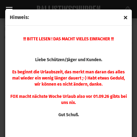
Hinweis:
Ersatzteil Nr. 34 Mehrstation Presse
(Art.Nr.:
392306
)
!!! BITTE LESEN ! DAS MACHT VIELES EINFACHER !!!
Liebe Schützen/Jäger und Kunden.
Es beginnt die Urlaubszeit, das merkt man daran das alles
mal wieder ein wenig länger dauert ;-) Habt etwas Geduld,
wir können es nicht ändern, danke.
FOX macht nächste Woche Urlaub also vor 01.09.26 gibts bei
uns nix.
Gut Schuß.