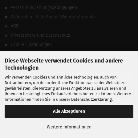
Versand- & Zahlungsbedingungen
Widerrufsrecht & Muster-Widerrufsformular
AGB
Privatsphäre und Datenschutz
Cookie Einstellungen
Vertrag widerrufen
Diese Webseite verwendet Cookies und andere
Technologien
Wir verwenden Cookies und ähnliche Technologien, auch von
Drittanbietern, um die ordentliche Funktionsweise der Website zu
gewährleisten, die Nutzung unseres Angebotes zu analysieren und
Ihnen ein bestmögliches Einkaufserlebnis bieten zu können. Weitere
Informationen finden Sie in unserer
Datenschutzerklärung
.
Alle Akzeptieren
BALLISTIKSCHUPPEN 2026.
Weitere Informationen
Entwickelt von
fabian heinz webdesign