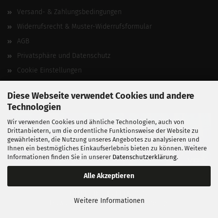
Versand- & Zahlungsbedingungen
Widerrufsrecht & Muster-Widerrufsformular
AGB
Privatsphäre und Datenschutz
Cookie Einstellungen
Vertrag widerrufen
Diese Webseite verwendet Cookies und andere
Technologien
Wir verwenden Cookies und ähnliche Technologien, auch von
Drittanbietern, um die ordentliche Funktionsweise der Website zu
gewährleisten, die Nutzung unseres Angebotes zu analysieren und
Ihnen ein bestmögliches Einkaufserlebnis bieten zu können. Weitere
Informationen finden Sie in unserer
Datenschutzerklärung
.
Alle Akzeptieren
BALLISTIKSCHUPPEN 2026.
Weitere Informationen
Entwickelt von
fabian heinz webdesign