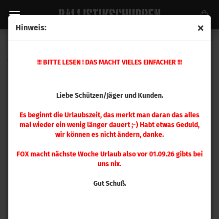
Hinweis:
Ersatzteil Nr. 48 Hülsenzuführung
(Art.Nr.:
390128
)
!!! BITTE LESEN ! DAS MACHT VIELES EINFACHER !!!
Liebe Schützen/Jäger und Kunden.
Es beginnt die Urlaubszeit, das merkt man daran das alles
mal wieder ein wenig länger dauert ;-) Habt etwas Geduld,
wir können es nicht ändern, danke.
FOX macht nächste Woche Urlaub also vor 01.09.26 gibts bei
uns nix.
Gut Schuß.