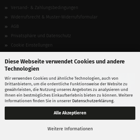
Versand- & Zahlungsbedingungen
Widerrufsrecht & Muster-Widerrufsformular
AGB
Privatsphäre und Datenschutz
Cookie Einstellungen
Vertrag widerrufen
Diese Webseite verwendet Cookies und andere
Technologien
Wir verwenden Cookies und ähnliche Technologien, auch von
Drittanbietern, um die ordentliche Funktionsweise der Website zu
gewährleisten, die Nutzung unseres Angebotes zu analysieren und
Ihnen ein bestmögliches Einkaufserlebnis bieten zu können. Weitere
Informationen finden Sie in unserer
Datenschutzerklärung
.
Alle Akzeptieren
BALLISTIKSCHUPPEN 2026.
Weitere Informationen
Entwickelt von
fabian heinz webdesign