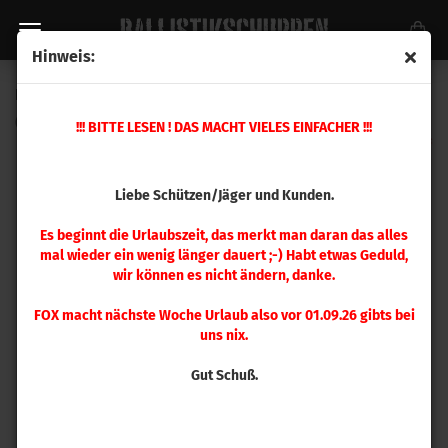
Hinweis:
Hornady .357 FTX 140 gr 100 Stück
(Art.Nr.:
35745
)
!!! BITTE LESEN ! DAS MACHT VIELES EINFACHER !!!
Liebe Schützen/Jäger und Kunden.
Es beginnt die Urlaubszeit, das merkt man daran das alles
mal wieder ein wenig länger dauert ;-) Habt etwas Geduld,
wir können es nicht ändern, danke.
FOX macht nächste Woche Urlaub also vor 01.09.26 gibts bei
uns nix.
Gut Schuß.