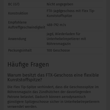
BC (G7)
Nicht angegeben
FTX-Jagdgeschoss mit Flex Tip-
Konstruktion
Kunststoffspitze
Empfohlene
488–792 m/s
Auftreffgeschwindigkeit
Jagd, Wiederladen für
Anwendung
Unterhebelrepetierer mit
Röhrenmagazin
Packungsinhalt
100 Geschosse
Häufige Fragen
Warum besitzt das FTX-Geschoss eine flexible
Kunststoffspitze?
Die Flex Tip-Spitze verhindert, dass die Geschossspitze im
Röhrenmagazin das Zündhütchen der davorliegenden
Patrone belastet. Dadurch können aerodynamisch
günstigere Spitzgeschosse sicher in Unterhebelrepetierern
verwendet werden.