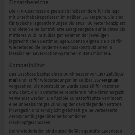
Einsatzbereiche
Die FTX-Geschosse eignen sich insbesondere für die Jagd
mit Unterhebelrepetierern im Kaliber .357 Magnum. Sie sind
für typische Jagdentfernungen bis etwa 100 Meter konzipiert
und bieten eine kontrollierte Energieabgabe auf leichtes bis
mittleres Wild im zulässigen Rahmen der jeweiligen
jagdrechtlichen Bestimmungen. Ebenso eignen sie sich für
Wiederlader, die moderne Geschosskonstruktionen in
klassischen Lever-Action-Systemen nutzen möchten.
Kompatibilität
Das Geschoss besitzt einen Durchmesser von
.357 Zoll (9,07
mm)
und ist für Wiederladungen im Kaliber
.357 Magnum
vorgesehen. Die Konstruktion wurde speziell für Patronen
entwickelt, die in Unterhebelrepetierern mit Röhrenmagazin
verwendet werden. Die flexible Kunststoffspitze verhindert
eine unbeabsichtigte Zündung der davorliegenden Patrone
im Magazin und ermöglicht gleichzeitig eine verbesserte
Aerodynamik gegenüber herkömmlichen
Flachkopfgeschossen.
Beim Wiederladen sind ausschließlich geprüfte Ladedaten