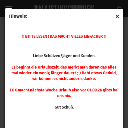
Hinweis:
Hornady Führungsdorn .228 / 5,8 mm
(Art.Nr.:
390944
)
!!! BITTE LESEN ! DAS MACHT VIELES EINFACHER !!!
Liebe Schützen/Jäger und Kunden.
Es beginnt die Urlaubszeit, das merkt man daran das alles
mal wieder ein wenig länger dauert ;-) Habt etwas Geduld,
wir können es nicht ändern, danke.
FOX macht nächste Woche Urlaub also vor 01.09.26 gibts bei
uns nix.
Gut Schuß.