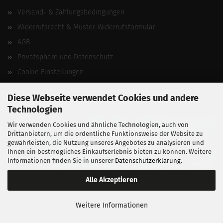
Versand- & Zahlungsbedingungen
Widerrufsrecht & Muster-Widerrufsformular
AGB
Privatsphäre und Datenschutz
Cookie Einstellungen
Vertrag widerrufen
Diese Webseite verwendet Cookies und andere
Technologien
Wir verwenden Cookies und ähnliche Technologien, auch von
Drittanbietern, um die ordentliche Funktionsweise der Website zu
gewährleisten, die Nutzung unseres Angebotes zu analysieren und
Ihnen ein bestmögliches Einkaufserlebnis bieten zu können. Weitere
Informationen finden Sie in unserer
Datenschutzerklärung
.
Alle Akzeptieren
BALLISTIKSCHUPPEN 2026.
Weitere Informationen
Entwickelt von
fabian heinz webdesign