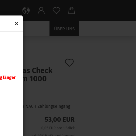
ÜBER UNS
Auf
:
7010
)
nady Gas Check
den
/ 5,6 mm 1000
g länger
Merkzettel
ck
Lieferzeit:
1 Woche NACH Zahlungseingang
53,00 EUR
0,05 EUR pro 1 Stück
inkl. 19% MwSt. zzgl.
Versand