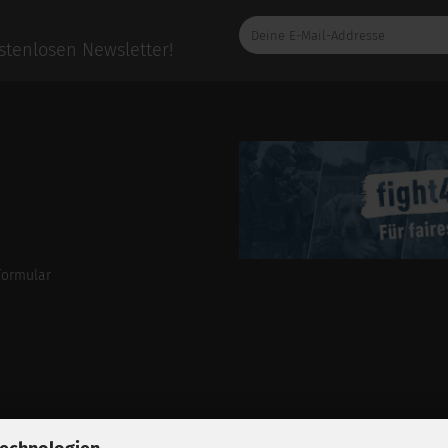
Deine
E-
tenlosen Newsletter!
Mail-
Addresse
formular