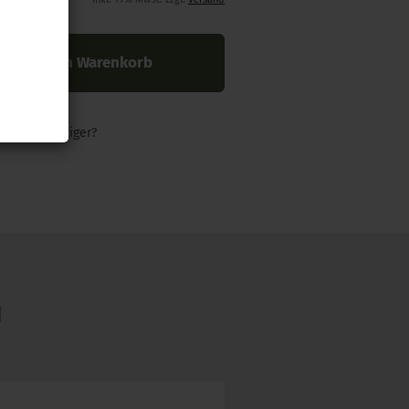
In den Warenkorb
nders günstiger?
N