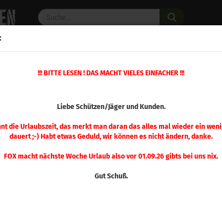
Suche...
:
C PULVER
WAFFENZUBEHÖR
ERSATZTEILE
OPTIK
»
!!! BITTE LESEN ! DAS MACHT VIELES EINFACHER !!!
»
Gas Check
Hornady Gas Check .22 / 5,6 mm 1000 Stück
(Art.Nr.
Liebe Schützen/Jäger und Kunden.
Hor
.22 
nnt die Urlaubszeit, das merkt man daran das alles mal wieder ein weni
dauert ;-) Habt etwas Geduld, wir können es nicht ändern, danke.
Stü
FOX macht nächste Woche Urlaub also vor 01.09.26 gibts bei uns nix.
Gut Schuß.