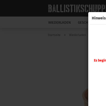
Hinweis
WIEDERLADEN
GESCHOSSE
N
»
»
Startseite
Wiederladen
Hornady
Es begi