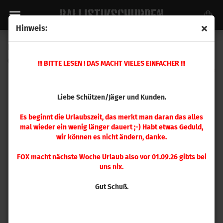
Hinweis:
Hornady Hülsen .308 Marlin Express 50 Stück
(Art.Nr.:
8662
)
!!! BITTE LESEN ! DAS MACHT VIELES EINFACHER !!!
Liebe Schützen/Jäger und Kunden.
Es beginnt die Urlaubszeit, das merkt man daran das alles
mal wieder ein wenig länger dauert ;-) Habt etwas Geduld,
wir können es nicht ändern, danke.
FOX macht nächste Woche Urlaub also vor 01.09.26 gibts bei
uns nix.
Gut Schuß.