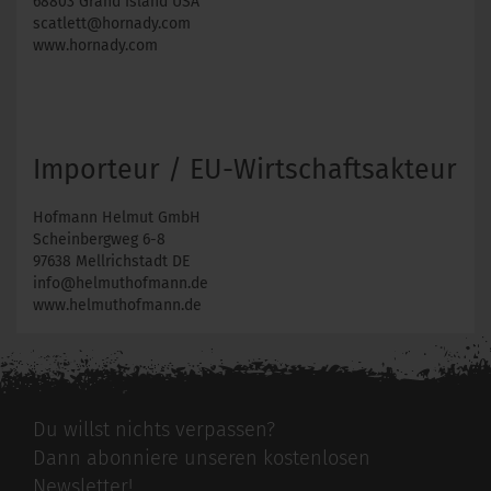
68803 Grand Island USA
scatlett@hornady.com
www.hornady.com
Importeur / EU-Wirtschaftsakteur
Hofmann Helmut GmbH
Scheinbergweg 6-8
97638 Mellrichstadt DE
info@helmuthofmann.de
www.helmuthofmann.de
Du willst nichts verpassen?
Dann abonniere unseren kostenlosen
Newsletter!