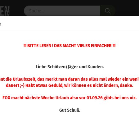
Suche...
:
C PULVER
WAFFENZUBEHÖR
ERSATZTEILE
OPTIK
»
!!! BITTE LESEN ! DAS MACHT VIELES EINFACHER !!!
eschosse
Hornady .308 InterLock 220 gr 100 Stück
(Art.Nr.
Liebe Schützen/Jäger und Kunden.
Hor
Inte
nnt die Urlaubszeit, das merkt man daran das alles mal wieder ein weni
dauert ;-) Habt etwas Geduld, wir können es nicht ändern, danke.
Stü
FOX macht nächste Woche Urlaub also vor 01.09.26 gibts bei uns nix.
Gut Schuß.