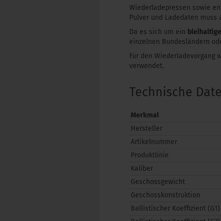
Wiederladepressen sowie ent
Pulver und Ladedaten muss a
Da es sich um ein
bleihaltig
einzelnen Bundesländern ode
Für den Wiederladevorgang 
verwendet.
Technische Dat
Merkmal
Hersteller
Artikelnummer
Produktlinie
Kaliber
Geschossgewicht
Geschosskonstruktion
Ballistischer Koeffizient (G1)