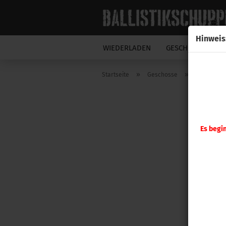
Hinweis
WIEDERLADEN
GESCHOSSE
N
»
»
Startseite
Geschosse
Hornady G
Es begi