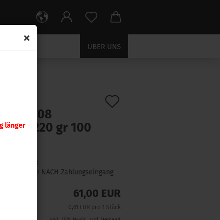
ÜBER UNS
Auf
:
3090
)
nady .308
den
rLock 220 gr 100
g länger
Merkzettel
ck
Lieferzeit:
1 Woche NACH Zahlungseingang
61,00 EUR
0,61 EUR pro 1 Stück
inkl. 19% MwSt. zzgl.
Versand