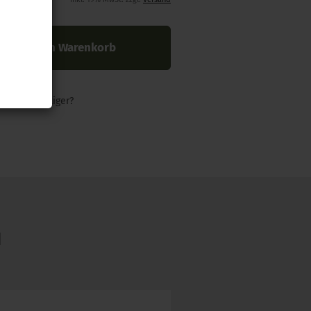
In den Warenkorb
nders günstiger?
N