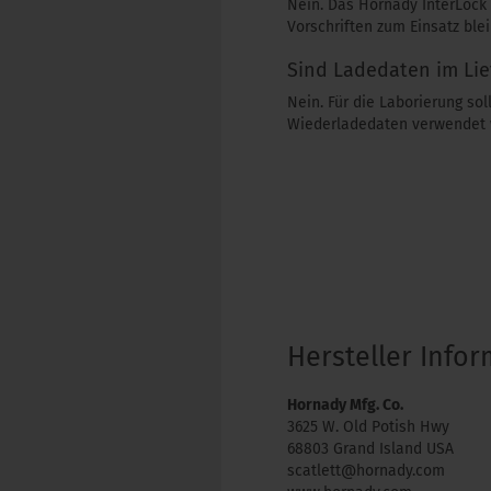
Nein. Das Hornady InterLock b
Vorschriften zum Einsatz ble
Sind Ladedaten im Lie
Nein. Für die Laborierung so
Wiederladedaten verwendet 
Hersteller Info
Hornady Mfg. Co.
3625 W. Old Potish Hwy
68803 Grand Island USA
scatlett@hornady.com