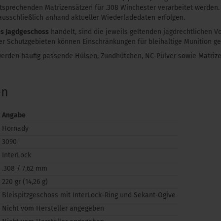
sprechenden Matrizensätzen für .308 Winchester verarbeitet werden.
usschließlich anhand aktueller Wiederladedaten erfolgen.
es Jagdgeschoss
handelt, sind die jeweils geltenden jagdrechtlichen Vo
r Schutzgebieten können Einschränkungen für bleihaltige Munition ge
werden häufig passende Hülsen, Zündhütchen, NC-Pulver sowie Matri
en
Angabe
Hornady
3090
InterLock
.308 / 7,62 mm
220 gr (14,26 g)
Bleispitzgeschoss mit InterLock-Ring und Sekant-Ogive
Nicht vom Hersteller angegeben