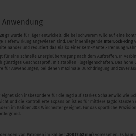
& Anwendung
20 gr
wurde für Jäger entwickelt, die bei schwerem Wild auf eine kontr
ge Tiefenwirkung angewiesen sind. Der innenliegende
InterLock-Ring
v
miteinander und reduziert das Risiko einer Kern-Mantel-Trennung währ
rgt für eine schnelle Energieübertragung nach dem Auftreffen. In Verb
ch günstiges Geschossprofil mit stabilen Flugeigenschaften. Das hohe
ere für Anwendungen, bei denen maximale Durchdringung und zuverläss
 eignet sich insbesondere für die Jagd auf starkes Schalenwild wie Sc
ht und die kontrollierte Expansion ist es für mittlere Jagddistanzen
dern im Kaliber .308 Winchester geeignet. Für das sportliche Präzisio
ordergrund.
ederladen von Patronen im Kaliber
.308 (7,62 mm)
vorgesehen. Es kann 