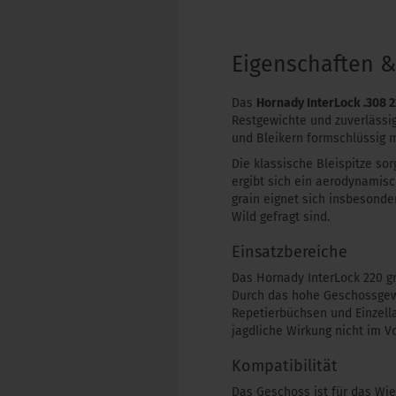
Eigenschaften 
Das
Hornady InterLock .308 2
Restgewichte und zuverlässi
und Bleikern formschlüssig 
Die klassische Bleispitze so
ergibt sich ein aerodynamis
grain eignet sich insbesond
Wild gefragt sind.
Einsatzbereiche
Das Hornady InterLock 220 gr
Durch das hohe Geschossgewic
Repetierbüchsen und Einzella
jagdliche Wirkung nicht im V
Kompatibilität
Das Geschoss ist für das Wi