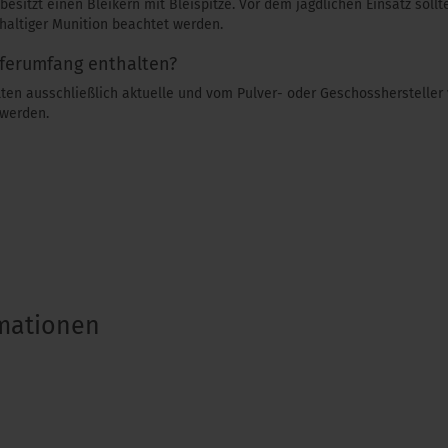
esitzt einen Bleikern mit Bleispitze. Vor dem jagdlichen Einsatz sollt
ihaltiger Munition beachtet werden.
ferumfang enthalten?
llten ausschließlich aktuelle und vom Pulver- oder Geschosshersteller 
werden.
rmationen