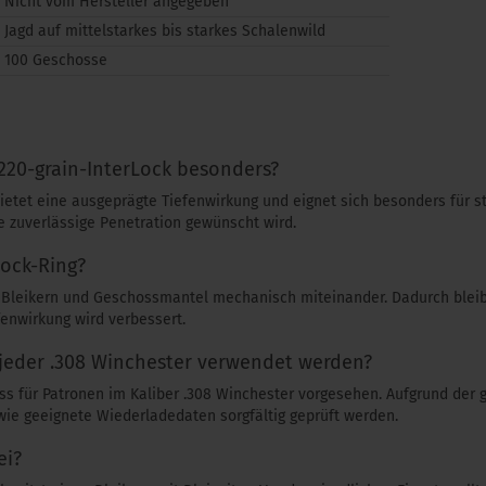
Nicht vom Hersteller angegeben
Jagd auf mittelstarkes bis starkes Schalenwild
100 Geschosse
 220-grain-InterLock besonders?
etet eine ausgeprägte Tiefenwirkung und eignet sich besonders für s
ne zuverlässige Penetration gewünscht wird.
Lock-Ring?
t Bleikern und Geschossmantel mechanisch miteinander. Dadurch bleib
enwirkung wird verbessert.
jeder .308 Winchester verwendet werden?
ss für Patronen im Kaliber .308 Winchester vorgesehen. Aufgrund der
ie geeignete Wiederladedaten sorgfältig geprüft werden.
ei?