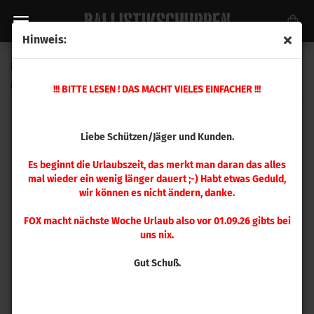
Hinweis:
Hornady .172 NTX 15,5 gr 100 Stück
(Art.Nr.:
17016
)
!!! BITTE LESEN ! DAS MACHT VIELES EINFACHER !!!
Liebe Schützen/Jäger und Kunden.
Es beginnt die Urlaubszeit, das merkt man daran das alles
mal wieder ein wenig länger dauert ;-) Habt etwas Geduld,
wir können es nicht ändern, danke.
FOX macht nächste Woche Urlaub also vor 01.09.26 gibts bei
uns nix.
Gut Schuß.