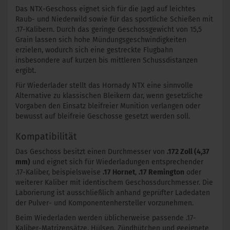
Das NTX-Geschoss eignet sich für die Jagd auf leichtes
Raub- und Niederwild sowie für das sportliche Schießen mit
.17-Kalibern. Durch das geringe Geschossgewicht von 15,5
Grain lassen sich hohe Mündungsgeschwindigkeiten
erzielen, wodurch sich eine gestreckte Flugbahn
insbesondere auf kurzen bis mittleren Schussdistanzen
ergibt.
Für Wiederlader stellt das Hornady NTX eine sinnvolle
Alternative zu klassischen Bleikern dar, wenn gesetzliche
Vorgaben den Einsatz bleifreier Munition verlangen oder
bewusst auf bleifreie Geschosse gesetzt werden soll.
Kompatibilität
Das Geschoss besitzt einen Durchmesser von
.172 Zoll (4,37
mm)
und eignet sich für Wiederladungen entsprechender
.17-Kaliber, beispielsweise
.17 Hornet
,
.17 Remington
oder
weiterer Kaliber mit identischem Geschossdurchmesser. Die
Laborierung ist ausschließlich anhand geprüfter Ladedaten
der Pulver- und Komponentenhersteller vorzunehmen.
Beim Wiederladen werden üblicherweise passende .17-
Kaliber-Matrizensätze, Hülsen, Zündhütchen und geeignete