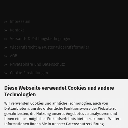
Impressum
Kontakt
Versand- & Zahlungsbedingungen
Widerrufsrecht & Muster-Widerrufsformular
AGB
Privatsphäre und Datenschutz
Cookie Einstellungen
Vertrag widerrufen
Diese Webseite verwendet Cookies und andere
Technologien
Wir verwenden Cookies und ähnliche Technologien, auch von
Drittanbietern, um die ordentliche Funktionsweise der Website zu
gewährleisten, die Nutzung unseres Angebotes zu analysieren und
Ihnen ein bestmögliches Einkaufserlebnis bieten zu können. Weitere
Informationen finden Sie in unserer
Datenschutzerklärung
.