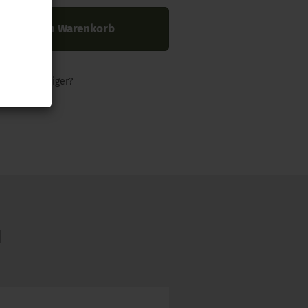
In den Warenkorb
nders günstiger?
N