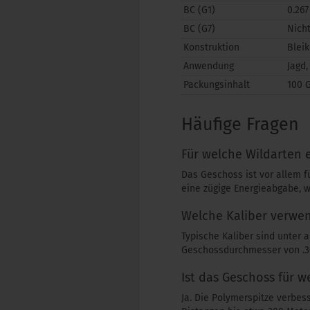
BC (G1)
0.267
BC (G7)
Nich
Konstruktion
Blei
Anwendung
Jagd
Packungsinhalt
100 
Häufige Fragen
Für welche Wildarten e
Das Geschoss ist vor allem f
eine zügige Energieabgabe, w
Welche Kaliber verwen
Typische Kaliber sind unter 
Geschossdurchmesser von .30
Ist das Geschoss für w
Ja. Die Polymerspitze verbes