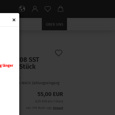
ÜBER UNS
Auf
:
3019
)
nady .308 SST
den
gr 100 Stück
g länger
Merkzettel
Lieferzeit:
1 Woche NACH Zahlungseingang
55,00 EUR
0,55 EUR pro 1 Stück
inkl. 19% MwSt. zzgl.
Versand