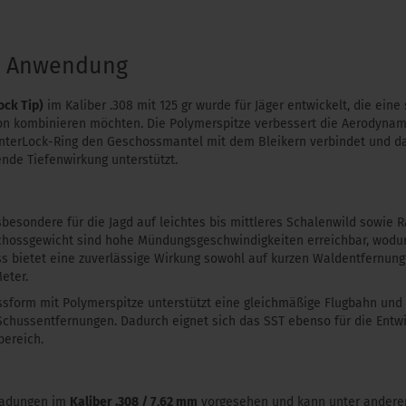
& Anwendung
ck Tip)
im Kaliber .308 mit 125 gr wurde für Jäger entwickelt, die ein
on kombinieren möchten. Die Polymerspitze verbessert die Aerodynamik
InterLock-Ring den Geschossmantel mit dem Bleikern verbindet und da
nde Tiefenwirkung unterstützt.
nsbesondere für die Jagd auf leichtes bis mittleres Schalenwild sowie 
chossgewicht sind hohe Mündungsgeschwindigkeiten erreichbar, wodur
s bietet eine zuverlässige Wirkung sowohl auf kurzen Waldentfernung
eter.
form mit Polymerspitze unterstützt eine gleichmäßige Flugbahn und e
Schussentfernungen. Dadurch eignet sich das SST ebenso für die Entwi
ereich.
rladungen im
Kaliber .308 / 7,62 mm
vorgesehen und kann unter andere