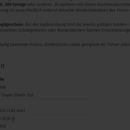
ld
,
.300 Savage
oder anderen .30-Kalibern mit einem Geschossdurchmes
rung ist ausschließlich anhand aktueller Wiederladedaten des Pulver
Jagdgeschoss
. Bei der Jagdausübung sind die jeweils gültigen bundes-
n einzelnen Schutzgebieten oder Bundesländern können Einschränkungen
häufig passende Hülsen, Zündhütchen sowie geeignete NC-Pulver und
en
be
ady
 (Super Shock Tip)
Zoll (7,82 mm)
r (8,10 g)
Zoll