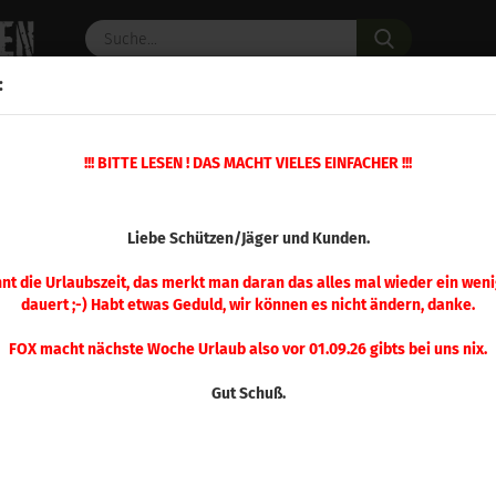
Suche...
:
C PULVER
WAFFENZUBEHÖR
ERSATZTEILE
OPTIK
»
!!! BITTE LESEN ! DAS MACHT VIELES EINFACHER !!!
eschosse
Hornady .308 SST 125 gr 100 Stück
(Art.Nr.
Liebe Schützen/Jäger und Kunden.
Hor
125 
nnt die Urlaubszeit, das merkt man daran das alles mal wieder ein weni
dauert ;-) Habt etwas Geduld, wir können es nicht ändern, danke.
FOX macht nächste Woche Urlaub also vor 01.09.26 gibts bei uns nix.
Gut Schuß.