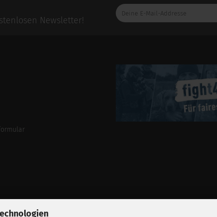
Deine
E-
tenlosen Newsletter!
Mail-
Addresse
formular
Technologien