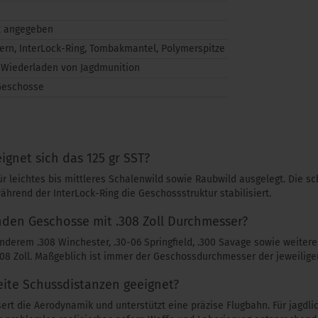
t angegeben
kern, InterLock-Ring, Tombakmantel, Polymerspitze
, Wiederladen von Jagdmunition
Geschosse
ignet sich das 125 gr SST?
ür leichtes bis mittleres Schalenwild sowie Raubwild ausgelegt. Die sc
ährend der InterLock-Ring die Geschossstruktur stabilisiert.
den Geschosse mit .308 Zoll Durchmesser?
anderem .308 Winchester, .30-06 Springfield, .300 Savage sowie weiter
8 Zoll. Maßgeblich ist immer der Geschossdurchmesser der jeweilige
eite Schussdistanzen geeignet?
sert die Aerodynamik und unterstützt eine präzise Flugbahn. Für jagd