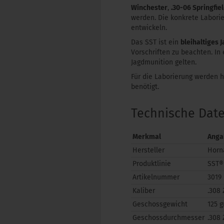
Winchester
,
.30-06 Springfie
werden. Die konkrete Laborie
entwickeln.
Das SST ist ein
bleihaltiges 
Vorschriften zu beachten. I
Jagdmunition gelten.
Für die Laborierung werden 
benötigt.
Technische Dat
Merkmal
Anga
Hersteller
Horn
Produktlinie
SST®
Artikelnummer
3019
Kaliber
.308 
Geschossgewicht
125 g
Geschossdurchmesser
.308 