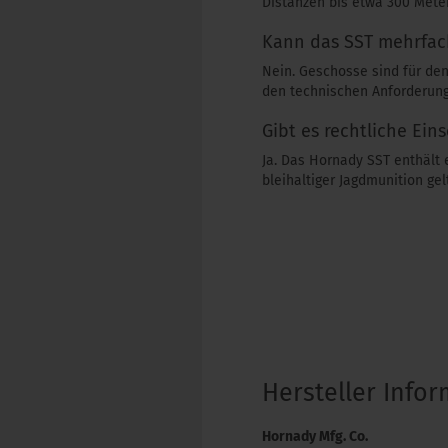
Distanzen bis etwa 300 Mete
Kann das SST mehrfac
Nein. Geschosse sind für de
den technischen Anforderun
Gibt es rechtliche Ei
Ja. Das Hornady SST enthält
bleihaltiger Jagdmunition gel
Hersteller Info
Hornady Mfg. Co.