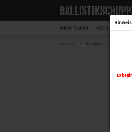
Hinweis
WIEDERLADEN
GESCHOSSE
N
»
»
Startseite
Geschosse
Hornady G
Es begi