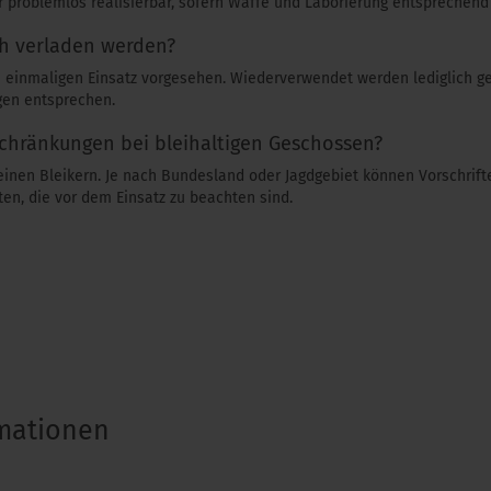
r problemlos realisierbar, sofern Waffe und Laborierung entsprechend
h verladen werden?
n einmaligen Einsatz vorgesehen. Wiederverwendet werden lediglich ge
gen entsprechen.
nschränkungen bei bleihaltigen Geschossen?
 einen Bleikern. Je nach Bundesland oder Jagdgebiet können Vorschrif
ten, die vor dem Einsatz zu beachten sind.
rmationen