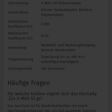
Geschosstyp
V-MAX mit Polymerspitze
Dünner Tombakmantel, Bleikern,
Konstruktion
Polymerspitze
Ballistischer
0.290
Koeffizient (G1)
Ballistischer
0.145
Koeffizient (G7)
Raubwild- und Raubzeugbejagung,
Anwendung
Varmint, Wiederladen
Zuverlässig bis ca. 488 m/s
Fragmentierung
Auftreffgeschwindigkeit
Packungsinhalt
100 Geschosse
Häufige Fragen
Für welche Kaliber eignet sich das Hornady
.224 V-MAX 53 gr?
Das Geschoss ist für Wiederladekaliber mit einem
Geschossdurchmesser von .224 Zoll ausgelegt. Typische