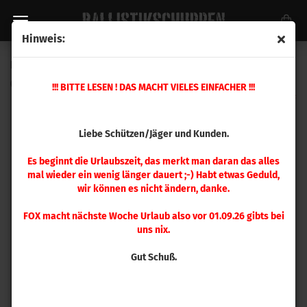
Hinweis:
Hornady .224 V-MAX 53 gr 100 Stück
(Art.Nr.:
22265
)
!!! BITTE LESEN ! DAS MACHT VIELES EINFACHER !!!
Liebe Schützen/Jäger und Kunden.
Es beginnt die Urlaubszeit, das merkt man daran das alles
mal wieder ein wenig länger dauert ;-) Habt etwas Geduld,
wir können es nicht ändern, danke.
FOX macht nächste Woche Urlaub also vor 01.09.26 gibts bei
uns nix.
Gut Schuß.