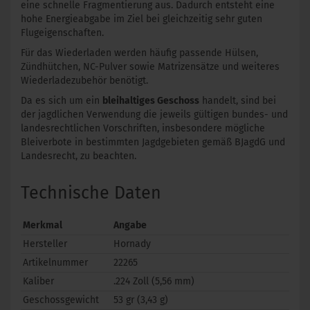
eine schnelle Fragmentierung aus. Dadurch entsteht eine
hohe Energieabgabe im Ziel bei gleichzeitig sehr guten
Flugeigenschaften.
Für das Wiederladen werden häufig passende Hülsen,
Zündhütchen, NC-Pulver sowie Matrizensätze und weiteres
Wiederladezubehör benötigt.
Da es sich um ein
bleihaltiges Geschoss
handelt, sind bei
der jagdlichen Verwendung die jeweils gültigen bundes- und
landesrechtlichen Vorschriften, insbesondere mögliche
Bleiverbote in bestimmten Jagdgebieten gemäß BJagdG und
Landesrecht, zu beachten.
Technische Daten
Merkmal
Angabe
Hersteller
Hornady
Artikelnummer
22265
Kaliber
.224 Zoll (5,56 mm)
Geschossgewicht
53 gr (3,43 g)