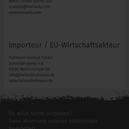
68803 Grand Island USA
scatlett@hornady.com
www.hornady.com
Importeur / EU-Wirtschaftsakteur
Hofmann Helmut GmbH
Scheinbergweg 6-8
97638 Mellrichstadt DE
info@helmuthofmann.de
www.helmuthofmann.de
Du willst nichts verpassen?
Dann abonniere unseren kostenlosen
Newsletter!