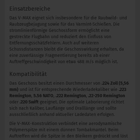
Einsatzbereiche
Das V-MAX eignet sich insbesondere für die Raubwild- und
Raubzeugbejagung sowie für das Varmint-Schießen. Die
stromlinienförmige Geschossform ermöglicht eine
gestreckte Flugbahn und reduziert den Einfluss von
Entfernungsschätzfehlern. Auch auf weiteren
Schussdistanzen bleibt die Geschosswirkung erhalten, da
eine zuverlässige Fragmentierung bereits ab einer
Auftreffgeschwindigkeit von etwa 488 m/s möglich ist.
Kompatibilität
Das Geschoss besitzt einen Durchmesser von
.224 Zoll (5,56
mm)
und ist für entsprechende Wiederladekaliber wie
.223
Remington
,
5.56 NATO
,
.222 Remington
,
.22-250 Remington
oder
.220 Swift
geeignet. Die optimale Laborierung richtet
sich nach Kaliber, Lauflänge und Dralllänge und sollte
ausschließlich anhand aktueller Ladedaten erfolgen.
Die V-MAX-Konstruktion verbindet eine aerodynamische
Polymerspitze mit einem dünnen Tombakmantel. Beim
Auftreffen wird die Spitze in den Bleikern gedrückt und löst