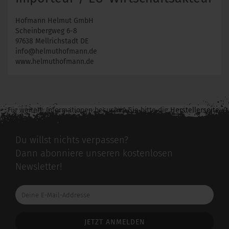
Hofmann Helmut GmbH
Scheinbergweg 6-8
97638 Mellrichstadt DE
info@helmuthofmann.de
www.helmuthofmann.de
Für weitere Informationen besuchen Sie bitte die
Herstellerseite
zu diesem Artikel.
Du willst nichts verpassen?
Dann abonniere unseren kostenlosen
Newsletter!
Deine
E-
Mail-
Addresse