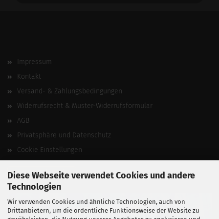
Impressum
Kontakt
Versand- & Zahlungsbedingungen
Widerrufsrecht & Muster-Widerrufsformular
AGB
Privatsphäre und Datenschutz
Cookie Einstellungen
Vertrag widerrufen
Diese Webseite verwendet Cookies und andere
Technologien
Wir verwenden Cookies und ähnliche Technologien, auch von
Drittanbietern, um die ordentliche Funktionsweise der Website zu