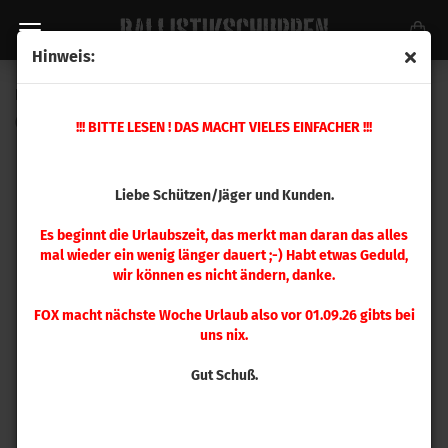
Hinweis:
Leupold Deltapoint Pro mit AR Montage
(Art.Nr.:
177156
)
!!! BITTE LESEN ! DAS MACHT VIELES EINFACHER !!!
Liebe Schützen/Jäger und Kunden.
Es beginnt die Urlaubszeit, das merkt man daran das alles
mal wieder ein wenig länger dauert ;-) Habt etwas Geduld,
wir können es nicht ändern, danke.
FOX macht nächste Woche Urlaub also vor 01.09.26 gibts bei
uns nix.
Gut Schuß.