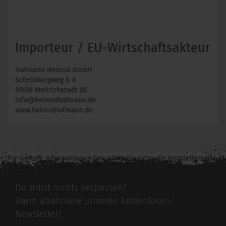
Importeur / EU-Wirtschaftsakteur
Hofmann Helmut GmbH
Scheinbergweg 6-8
97638 Mellrichstadt DE
info@helmuthofmann.de
www.helmuthofmann.de
Für weitere Informationen besuchen Sie bitte die
Herstellerseite
zu diesem Artikel.
Du willst nichts verpassen?
Dann abonniere unseren kostenlosen
Newsletter!