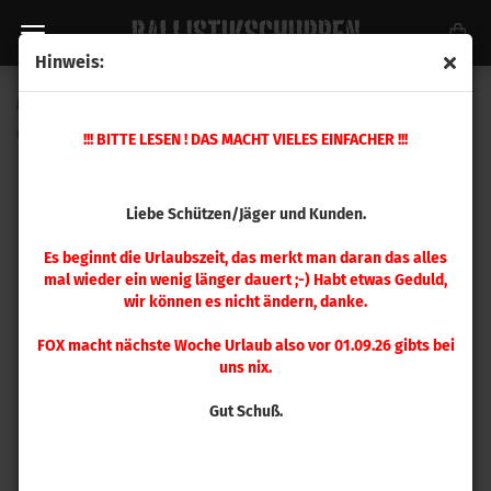
Hinweis:
Magpul AK Cheek Riser - Medium BLK
(Art.Nr.:
MAG446-BLK
)
!!! BITTE LESEN ! DAS MACHT VIELES EINFACHER !!!
Liebe Schützen/Jäger und Kunden.
Es beginnt die Urlaubszeit, das merkt man daran das alles
mal wieder ein wenig länger dauert ;-) Habt etwas Geduld,
wir können es nicht ändern, danke.
FOX macht nächste Woche Urlaub also vor 01.09.26 gibts bei
uns nix.
Gut Schuß.