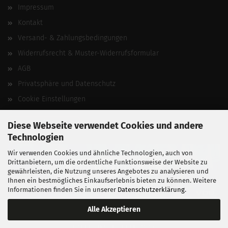
Impressum
Kontakt
Versand- & Zahlungsbedingungen
Widerrufsrecht & Muster-Widerrufsformular
AGB
Privatsphäre und Datenschutz
Cookie Einstellungen
Vertrag widerrufen
Diese Webseite verwendet Cookies und andere
Technologien
Wir verwenden Cookies und ähnliche Technologien, auch von
Drittanbietern, um die ordentliche Funktionsweise der Website zu
gewährleisten, die Nutzung unseres Angebotes zu analysieren und
Ihnen ein bestmögliches Einkaufserlebnis bieten zu können. Weitere
Informationen finden Sie in unserer
Datenschutzerklärung
.
Alle Akzeptieren
BALLISTIKSCHUPPEN 2026.