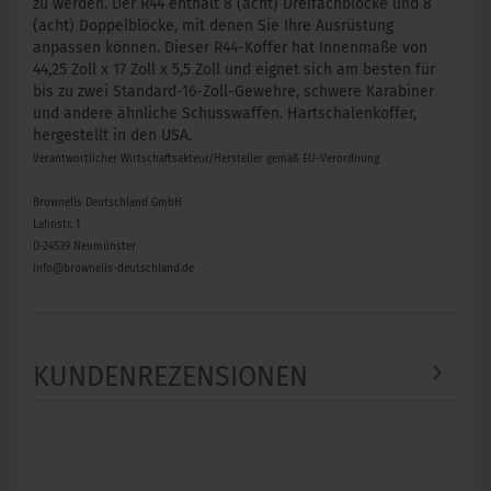
zu werden. Der R44 enthält 8 (acht) Dreifachblöcke und 8
(acht) Doppelblöcke, mit denen Sie Ihre Ausrüstung
anpassen können. Dieser R44-Koffer hat Innenmaße von
44,25 Zoll x 17 Zoll x 5,5 Zoll und eignet sich am besten für
bis zu zwei Standard-16-Zoll-Gewehre, schwere Karabiner
und andere ähnliche Schusswaffen. Hartschalenkoffer,
hergestellt in den USA.
Verantwortlicher Wirtschaftsakteur/Hersteller gemäß EU-Verordnung
Brownells Deutschland GmbH
Lahnstr. 1
D-24539 Neumünster
info@brownells-deutschland.de
KUNDENREZENSIONEN