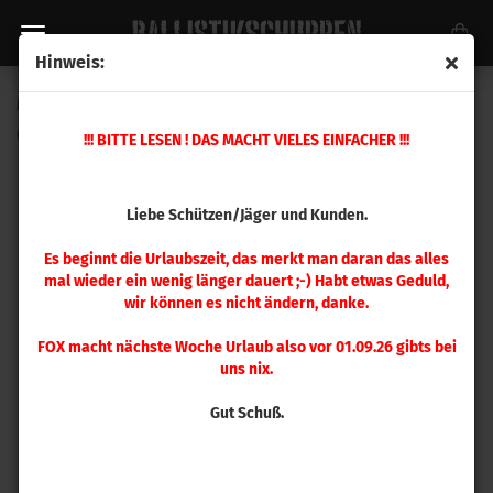
Hinweis:
Magpul DAKA® Hard Case R44 BLK
(Art.Nr.:
MAG1288-BLK
)
!!! BITTE LESEN ! DAS MACHT VIELES EINFACHER !!!
Liebe Schützen/Jäger und Kunden.
Es beginnt die Urlaubszeit, das merkt man daran das alles
mal wieder ein wenig länger dauert ;-) Habt etwas Geduld,
wir können es nicht ändern, danke.
FOX macht nächste Woche Urlaub also vor 01.09.26 gibts bei
uns nix.
Gut Schuß.