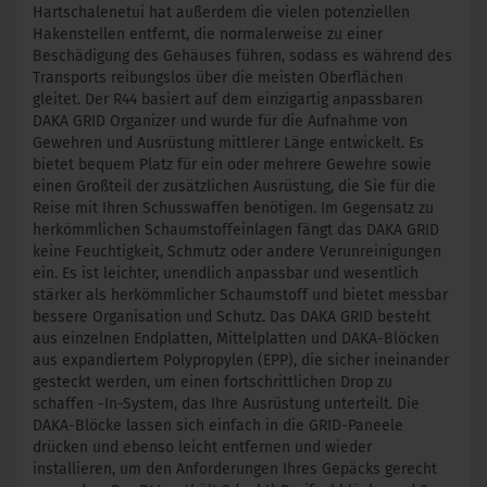
Hartschalenetui hat außerdem die vielen potenziellen
Hakenstellen entfernt, die normalerweise zu einer
Beschädigung des Gehäuses führen, sodass es während des
Transports reibungslos über die meisten Oberflächen
gleitet. Der R44 basiert auf dem einzigartig anpassbaren
DAKA GRID Organizer und wurde für die Aufnahme von
Gewehren und Ausrüstung mittlerer Länge entwickelt. Es
bietet bequem Platz für ein oder mehrere Gewehre sowie
einen Großteil der zusätzlichen Ausrüstung, die Sie für die
Reise mit Ihren Schusswaffen benötigen. Im Gegensatz zu
herkömmlichen Schaumstoffeinlagen fängt das DAKA GRID
keine Feuchtigkeit, Schmutz oder andere Verunreinigungen
ein. Es ist leichter, unendlich anpassbar und wesentlich
stärker als herkömmlicher Schaumstoff und bietet messbar
bessere Organisation und Schutz. Das DAKA GRID besteht
aus einzelnen Endplatten, Mittelplatten und DAKA-Blöcken
aus expandiertem Polypropylen (EPP), die sicher ineinander
gesteckt werden, um einen fortschrittlichen Drop zu
schaffen -In-System, das Ihre Ausrüstung unterteilt. Die
DAKA-Blöcke lassen sich einfach in die GRID-Paneele
drücken und ebenso leicht entfernen und wieder
installieren, um den Anforderungen Ihres Gepäcks gerecht