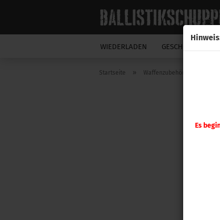
Hinweis
WIEDERLADEN
GESCHOSSE
N
»
»
Startseite
Waffenzubehör
MAGPU
Es begi