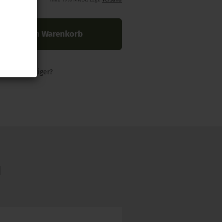
In den Warenkorb
nders günstiger?
N