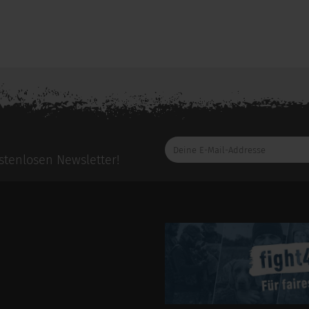
e bitte die
Herstellerseite
zu diesem Artikel.
Deine
E-
tenlosen Newsletter!
Mail-
Addresse