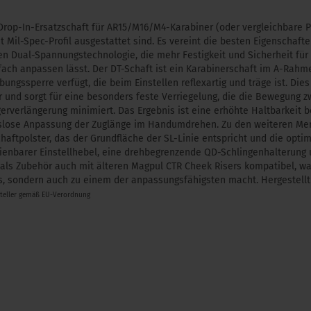
 Drop-In-Ersatzschaft für AR15/M16/M4-Karabiner (oder vergleichbare P
Mil-Spec-Profil ausgestattet sind. Es vereint die besten Eigenschafte
en Dual-Spannungstechnologie, die mehr Festigkeit und Sicherheit für 
nfach anpassen lässt. Der DT-Schaft ist ein Karabinerschaft im A-Rahme
ngssperre verfügt, die beim Einstellen reflexartig und träge ist. Dies
 und sorgt für eine besonders feste Verriegelung, die die Bewegung z
rverlängerung minimiert. Das Ergebnis ist eine erhöhte Haltbarkeit b
gslose Anpassung der Zuglänge im Handumdrehen. Zu den weiteren Me
Schaftpolster, das der Grundfläche der SL-Linie entspricht und die op
ienbarer Einstellhebel, eine drehbegrenzende QD-Schlingenhalterung u
als Zubehör auch mit älteren Magpul CTR Cheek Risers kompatibel, wa
s, sondern auch zu einem der anpassungsfähigsten macht. Hergestellt
steller gemäß EU-Verordnung