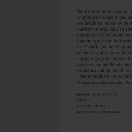
Der DT Carbine Stock ist ein
Empfängerverlängerungen mit 
Produktlinien mit seiner neu
Plattform bietet, die sich ei
automatisch einrastende Reibu
Spannung auf dem Pufferrohr
des Schafts und der Empfänge
schnelle, sanfte und reibun
einzigartiges, rutschfestes 
aufweist, ein beidhändig bed
Fußmannschlaufe. Der DT ist 
unserer stabilsten AR-Schaft
Verantwortlicher Wirtschaftsakteur/Her
Brownells Deutschland GmbH
Lahnstr. 1
D-24539 Neumünster
info@brownells-deutschland.de