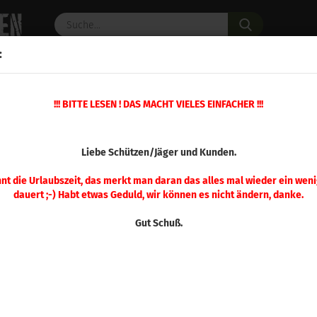
Suche...
:
C PULVER
WAFFENZUBEHÖR
ERSATZTEILE
OPTIK
!!! BITTE LESEN ! DAS MACHT VIELES EINFACHER !!!
»
»
L Waffenzubehör
Magpul Schäfte
Magpul DT Carbine Stock - Mil-Spe
(Art.Nr.
Liebe Schützen/Jäger und Kunden.
Mag
Stoc
nnt die Urlaubszeit, das merkt man daran das alles mal wieder ein weni
dauert ;-) Habt etwas Geduld, wir können es nicht ändern, danke.
BLK
Gut Schuß.