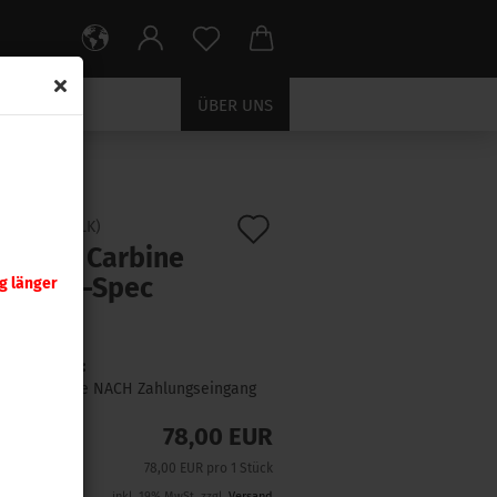
ÜBER UNS
c BLK
Auf
:
MAG1377-BLK
)
pul DT Carbine
den
k - Mil-Spec
g länger
Merkzettel
Lieferzeit:
1 Woche NACH Zahlungseingang
78,00 EUR
78,00 EUR pro 1 Stück
inkl. 19% MwSt. zzgl.
Versand