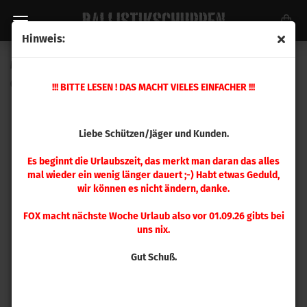
Hinweis:
Magpul MOE® AK+ Griff - AK47/AK74 FDE
(Art.Nr.:
MAG537-FDE
)
!!! BITTE LESEN ! DAS MACHT VIELES EINFACHER !!!
Liebe Schützen/Jäger und Kunden.
Es beginnt die Urlaubszeit, das merkt man daran das alles
mal wieder ein wenig länger dauert ;-) Habt etwas Geduld,
wir können es nicht ändern, danke.
FOX macht nächste Woche Urlaub also vor 01.09.26 gibts bei
uns nix.
Gut Schuß.