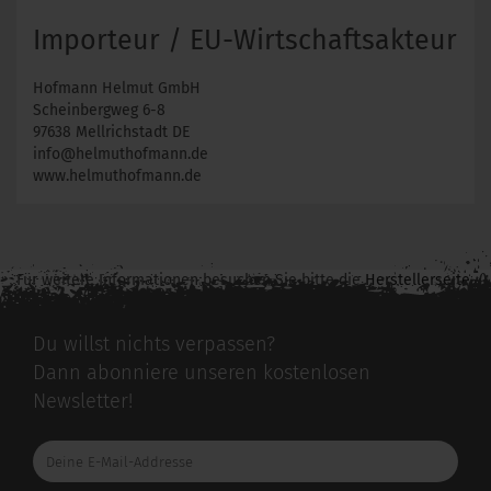
Importeur / EU-Wirtschaftsakteur
Hofmann Helmut GmbH
Scheinbergweg 6-8
97638 Mellrichstadt DE
info@helmuthofmann.de
www.helmuthofmann.de
Für weitere Informationen besuchen Sie bitte die
Herstellerseite
zu diesem Artikel.
Du willst nichts verpassen?
Dann abonniere unseren kostenlosen
Newsletter!
Deine
E-
Mail-