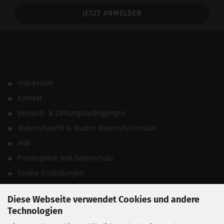
Addresse
Impressum
Kontakt
Versand- & Zahlungsbedingungen
Widerrufsrecht & Muster-Widerrufsformular
AGB
Privatsphäre und Datenschutz
Cookie Einstellungen
Vertrag widerrufen
Diese Webseite verwendet Cookies und andere
Technologien