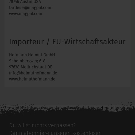
78746 Austin USA
tardese@magpul.com
www.magpul.com
Importeur / EU-Wirtschaftsakteur
Hofmann Helmut GmbH
Scheinbergweg 6-8
97638 Mellrichstadt DE
info@helmuthofmann.de
www.helmuthofmann.de
Für weitere Informationen besuchen Sie bitte die
Herstellerseite
zu diesem Artikel.
Du willst nichts verpassen?
Dann abonniere unseren kostenlosen