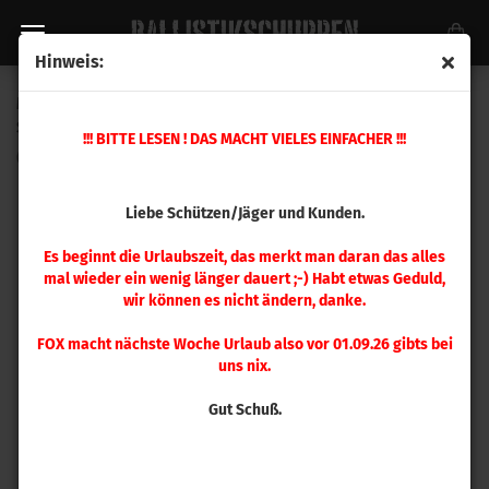
Hinweis:
Magpul MOE®-EVO Enhanced Magazine Release - CZ
Scorpion® EVO 3 BLK
!!! BITTE LESEN ! DAS MACHT VIELES EINFACHER !!!
(Art.Nr.:
MAG1006-BLK
)
Liebe Schützen/Jäger und Kunden.
Es beginnt die Urlaubszeit, das merkt man daran das alles
mal wieder ein wenig länger dauert ;-) Habt etwas Geduld,
wir können es nicht ändern, danke.
FOX macht nächste Woche Urlaub also vor 01.09.26 gibts bei
uns nix.
Gut Schuß.