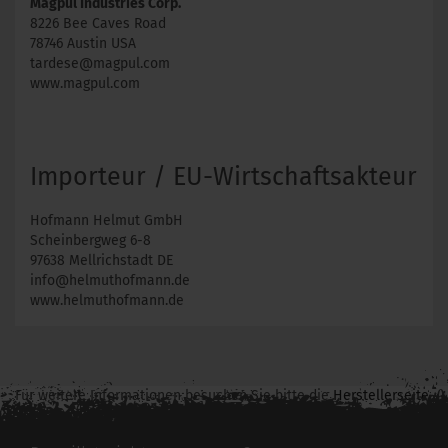
Magpul Industries Corp.
8226 Bee Caves Road
78746 Austin USA
tardese@magpul.com
www.magpul.com
Importeur / EU-Wirtschaftsakteur
Hofmann Helmut GmbH
Scheinbergweg 6-8
97638 Mellrichstadt DE
info@helmuthofmann.de
www.helmuthofmann.de
Für weitere Informationen besuchen Sie bitte die
Herstellerseite
zu diesem Artikel.