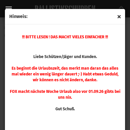
Hinweis:
Magpul MOE® K2-XL Griff FDE
(Art.Nr.:
MAG1165-FDE
)
!!! BITTE LESEN ! DAS MACHT VIELES EINFACHER !!!
Liebe Schützen/Jäger und Kunden.
Es beginnt die Urlaubszeit, das merkt man daran das alles
mal wieder ein wenig länger dauert ;-) Habt etwas Geduld,
wir können es nicht ändern, danke.
FOX macht nächste Woche Urlaub also vor 01.09.26 gibts bei
uns nix.
Gut Schuß.