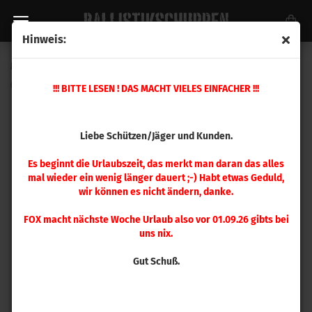
Hinweis:
Magpul SGA® Stock - Mossberg® 500/590/590A1 BLK
(Art.Nr.:
MAG490-BLK
)
!!! BITTE LESEN ! DAS MACHT VIELES EINFACHER !!!
Liebe Schützen/Jäger und Kunden.
Es beginnt die Urlaubszeit, das merkt man daran das alles
mal wieder ein wenig länger dauert ;-) Habt etwas Geduld,
wir können es nicht ändern, danke.
FOX macht nächste Woche Urlaub also vor 01.09.26 gibts bei
uns nix.
Gut Schuß.