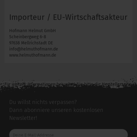
Importeur / EU-Wirtschaftsakteur
Hofmann Helmut GmbH
Scheinbergweg 6-8
97638 Mellrichstadt DE
info@helmuthofmann.de
www.helmuthofmann.de
Für weitere Informationen besuchen Sie bitte die
Herstellerseite
zu diesem Artikel.
Du willst nichts verpassen?
Dann abonniere unseren kostenlosen
Newsletter!
Deine
E-