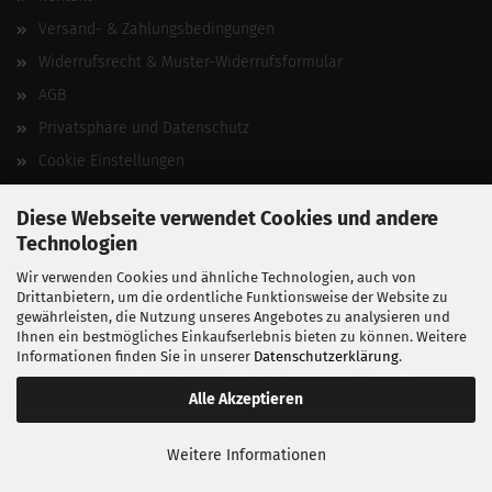
Versand- & Zahlungsbedingungen
Widerrufsrecht & Muster-Widerrufsformular
AGB
Privatsphäre und Datenschutz
Cookie Einstellungen
Vertrag widerrufen
Diese Webseite verwendet Cookies und andere
Technologien
Wir verwenden Cookies und ähnliche Technologien, auch von
Drittanbietern, um die ordentliche Funktionsweise der Website zu
gewährleisten, die Nutzung unseres Angebotes zu analysieren und
Ihnen ein bestmögliches Einkaufserlebnis bieten zu können. Weitere
Informationen finden Sie in unserer
Datenschutzerklärung
.
Alle Akzeptieren
BALLISTIKSCHUPPEN 2026.
Weitere Informationen
Entwickelt von
fabian heinz webdesign