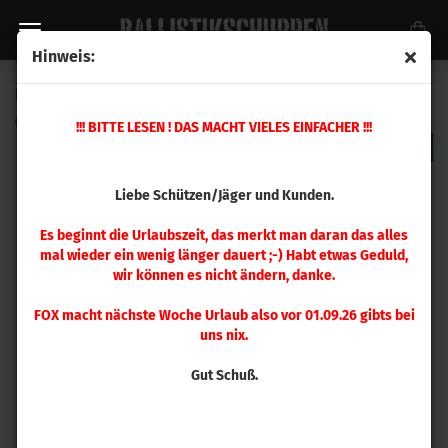
Hinweis:
RCBS Hülsenhalter #44
(Art.Nr.:
99244
)
!!! BITTE LESEN ! DAS MACHT VIELES EINFACHER !!!
Liebe Schützen/Jäger und Kunden.
Es beginnt die Urlaubszeit, das merkt man daran das alles
mal wieder ein wenig länger dauert ;-) Habt etwas Geduld,
wir können es nicht ändern, danke.
FOX macht nächste Woche Urlaub also vor 01.09.26 gibts bei
uns nix.
Gut Schuß.