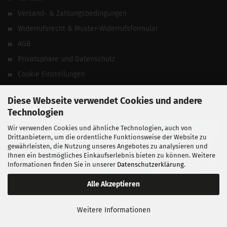
Versand- & Zahlungsbedingungen
Widerrufsrecht & Muster-Widerrufsformular
AGB
Privatsphäre und Datenschutz
Cookie Einstellungen
Vertrag widerrufen
Diese Webseite verwendet Cookies und andere
Technologien
Wir verwenden Cookies und ähnliche Technologien, auch von
Drittanbietern, um die ordentliche Funktionsweise der Website zu
gewährleisten, die Nutzung unseres Angebotes zu analysieren und
Ihnen ein bestmögliches Einkaufserlebnis bieten zu können. Weitere
Informationen finden Sie in unserer
Datenschutzerklärung
.
Alle Akzeptieren
BALLISTIKSCHUPPEN 2026.
Weitere Informationen
Entwickelt von
fabian heinz webdesign