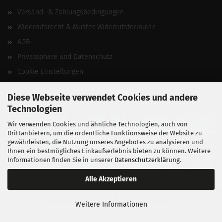
Versand- & Zahlungsbedingungen
Widerrufsrecht & Muster-Widerrufsformular
AGB
Privatsphäre und Datenschutz
Cookie Einstellungen
Vertrag widerrufen
Diese Webseite verwendet Cookies und andere
Technologien
Wir verwenden Cookies und ähnliche Technologien, auch von
Drittanbietern, um die ordentliche Funktionsweise der Website zu
gewährleisten, die Nutzung unseres Angebotes zu analysieren und
Ihnen ein bestmögliches Einkaufserlebnis bieten zu können. Weitere
Informationen finden Sie in unserer
Datenschutzerklärung
.
Alle Akzeptieren
BALLISTIKSCHUPPEN 2026.
Weitere Informationen
Entwickelt von
fabian heinz webdesign