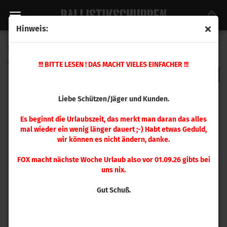
Hinweis:
RCBS Spannzange .44/11 mm
(Art.Nr.:
9435
)
!!! BITTE LESEN ! DAS MACHT VIELES EINFACHER !!!
Liebe Schützen/Jäger und Kunden.
Es beginnt die Urlaubszeit, das merkt man daran das alles
mal wieder ein wenig länger dauert ;-) Habt etwas Geduld,
wir können es nicht ändern, danke.
FOX macht nächste Woche Urlaub also vor 01.09.26 gibts bei
uns nix.
Gut Schuß.