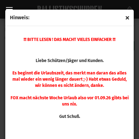
Hinweis:
RCBS Spannzange .475 / 12 mm
(Art.Nr.:
9439
)
!!! BITTE LESEN ! DAS MACHT VIELES EINFACHER !!!
Liebe Schützen/Jäger und Kunden.
Es beginnt die Urlaubszeit, das merkt man daran das alles
mal wieder ein wenig länger dauert ;-) Habt etwas Geduld,
wir können es nicht ändern, danke.
FOX macht nächste Woche Urlaub also vor 01.09.26 gibts bei
uns nix.
Gut Schuß.