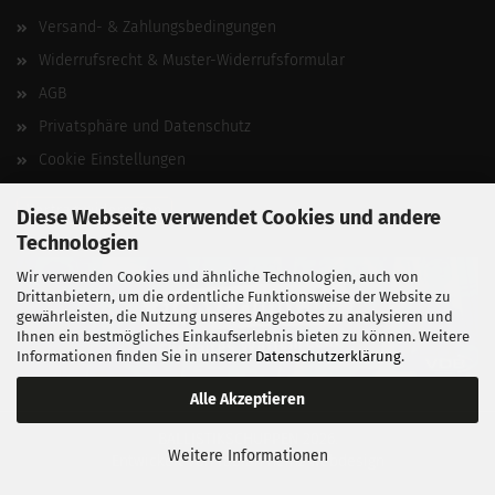
Versand- & Zahlungsbedingungen
Widerrufsrecht & Muster-Widerrufsformular
AGB
Privatsphäre und Datenschutz
Cookie Einstellungen
Vertrag widerrufen
Diese Webseite verwendet Cookies und andere
Technologien
Wir verwenden Cookies und ähnliche Technologien, auch von
Drittanbietern, um die ordentliche Funktionsweise der Website zu
gewährleisten, die Nutzung unseres Angebotes zu analysieren und
Ihnen ein bestmögliches Einkaufserlebnis bieten zu können. Weitere
Informationen finden Sie in unserer
Datenschutzerklärung
.
Alle Akzeptieren
BALLISTIKSCHUPPEN 2026.
Weitere Informationen
Entwickelt von
fabian heinz webdesign