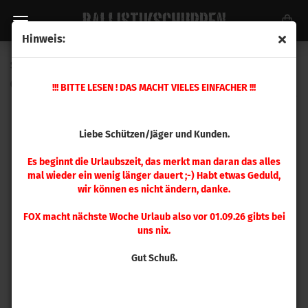
Hinweis:
Sierra .224 Tipped MatchKing 77gr 100 Stück
(Art.Nr.:
7177
)
!!! BITTE LESEN ! DAS MACHT VIELES EINFACHER !!!
Liebe Schützen/Jäger und Kunden.
Es beginnt die Urlaubszeit, das merkt man daran das alles
mal wieder ein wenig länger dauert ;-) Habt etwas Geduld,
wir können es nicht ändern, danke.
FOX macht nächste Woche Urlaub also vor 01.09.26 gibts bei
uns nix.
Gut Schuß.