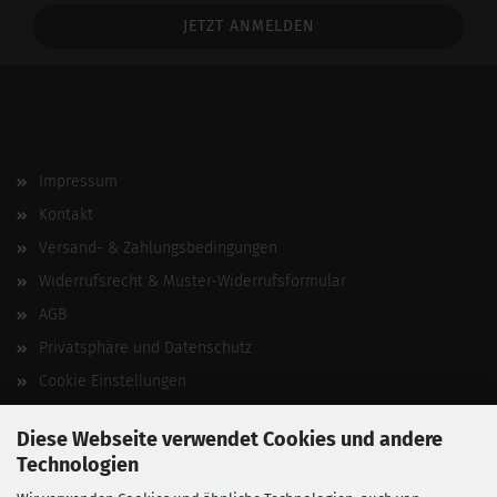
Addresse
Impressum
Kontakt
Versand- & Zahlungsbedingungen
Widerrufsrecht & Muster-Widerrufsformular
AGB
Privatsphäre und Datenschutz
Cookie Einstellungen
Vertrag widerrufen
Diese Webseite verwendet Cookies und andere
Technologien