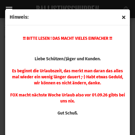
Hinweis:
Sierra .224 Varminter 45gr 100 Stück
(Art.Nr.:
1310
)
!!! BITTE LESEN ! DAS MACHT VIELES EINFACHER !!!
Liebe Schützen/Jäger und Kunden.
Es beginnt die Urlaubszeit, das merkt man daran das alles
mal wieder ein wenig länger dauert ;-) Habt etwas Geduld,
wir können es nicht ändern, danke.
FOX macht nächste Woche Urlaub also vor 01.09.26 gibts bei
uns nix.
Gut Schuß.