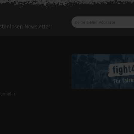
Deine
E-
tenlosen Newsletter!
Mail-
Addresse
formular