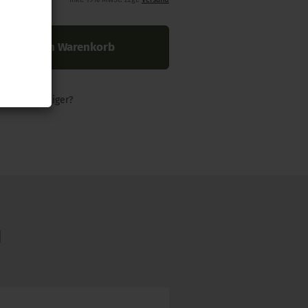
In den Warenkorb
nders günstiger?
N