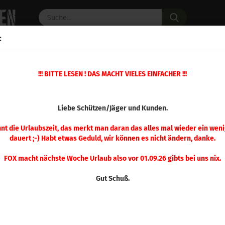
Suche...
:
C PULVER
WAFFENZUBEHÖR
ERSATZTEILE
OPTIK
!!! BITTE LESEN ! DAS MACHT VIELES EINFACHER !!!
100 Stück
(Art.Nr.
Liebe Schützen/Jäger und Kunden.
Sier
Mat
nnt die Urlaubszeit, das merkt man daran das alles mal wieder ein weni
dauert ;-) Habt etwas Geduld, wir können es nicht ändern, danke.
100
FOX macht nächste Woche Urlaub also vor 01.09.26 gibts bei uns nix.
Gut Schuß.