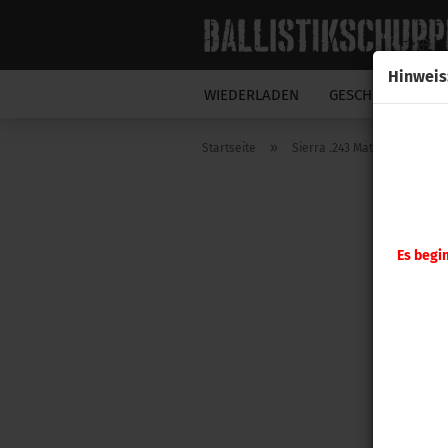
Hinweis
WIEDERLADEN
GESCHOSSE
N
»
Startseite
Sierra .243 MatchKing 107gr 
Es begi