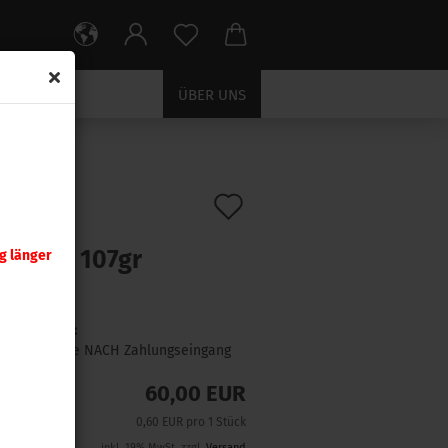
ÜBER UNS
Auf
:
1570
)
ra .243
den
chKing 107gr
g länger
Merkzettel
 Stück
Lieferzeit:
1 Woche NACH Zahlungseingang
60,00 EUR
0,60 EUR pro 1 Stück
inkl. 19% MwSt. zzgl.
Versand