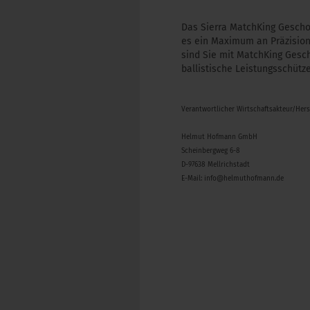
Das Sierra MatchKing Gescho
es ein Maximum an Präzision
sind Sie mit MatchKing Gesch
ballistische Leistungsschüt
Verantwortlicher Wirtschaftsakteur/Her
Helmut Hofmann GmbH
Scheinbergweg 6-8
D-97638 Mellrichstadt
E-Mail: info@helmuthofmann.de