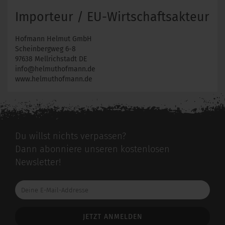
Importeur / EU-Wirtschaftsakteur
Hofmann Helmut GmbH
Scheinbergweg 6-8
97638 Mellrichstadt DE
info@helmuthofmann.de
www.helmuthofmann.de
Du willst nichts verpassen?
Dann abonniere unseren kostenlosen
Newsletter!
Deine
E-
Mail-
Addresse