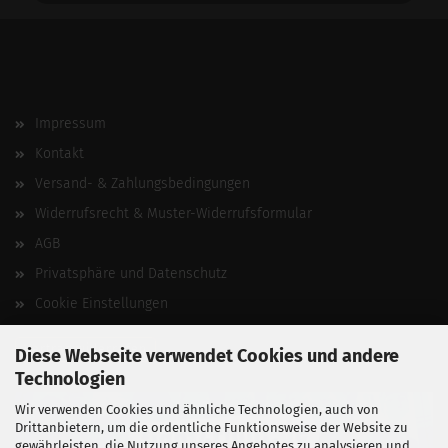
Impressum
Kontakt
Versand- & Zahlungsbedingungen
Widerrufsrecht & Muster-Widerrufsformular
AGB
Privatsphäre und Datenschutz
Cookie Einstellungen
Vertrag widerrufen
Diese Webseite verwendet Cookies und andere
Technologien
Wir verwenden Cookies und ähnliche Technologien, auch von
Drittanbietern, um die ordentliche Funktionsweise der Website zu
gewährleisten, die Nutzung unseres Angebotes zu analysieren und