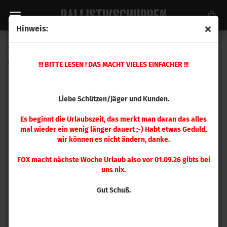
Hinweis:
Sierra .264 MatchKing 140gr 500 Stück
(Art.Nr.:
1740C
)
!!! BITTE LESEN ! DAS MACHT VIELES EINFACHER !!!
Liebe Schützen/Jäger und Kunden.
Es beginnt die Urlaubszeit, das merkt man daran das alles
mal wieder ein wenig länger dauert ;-) Habt etwas Geduld,
wir können es nicht ändern, danke.
FOX macht nächste Woche Urlaub also vor 01.09.26 gibts bei
uns nix.
Gut Schuß.