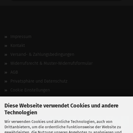
Impressum
Kontakt
Versand- & Zahlungsbedingungen
Widerrufsrecht & Muster-Widerrufsformular
AGB
Privatsphäre und Datenschutz
Cookie Einstellungen
Vertrag widerrufen
Diese Webseite verwendet Cookies und andere
Technologien
Wir verwenden Cookies und ähnliche Technologien, auch von
Drittanbietern, um die ordentliche Funktionsweise der Website zu
gewährleisten, die Nutzung unseres Angebotes zu analysieren und