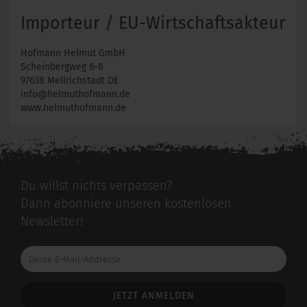
Importeur / EU-Wirtschaftsakteur
Hofmann Helmut GmbH
Scheinbergweg 6-8
97638 Mellrichstadt DE
info@helmuthofmann.de
www.helmuthofmann.de
Du willst nichts verpassen?
Dann abonniere unseren kostenlosen
Newsletter!
Deine
E-
Mail-
Addresse