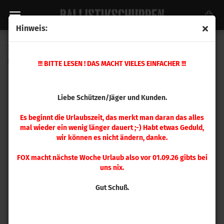
Hinweis:
Sierra .270 Tipped GameKing 140gr 100 Stück
(Art.Nr.:
4440
)
!!! BITTE LESEN ! DAS MACHT VIELES EINFACHER !!!
Liebe Schützen/Jäger und Kunden.
Es beginnt die Urlaubszeit, das merkt man daran das alles
mal wieder ein wenig länger dauert ;-) Habt etwas Geduld,
wir können es nicht ändern, danke.
FOX macht nächste Woche Urlaub also vor 01.09.26 gibts bei
uns nix.
Gut Schuß.