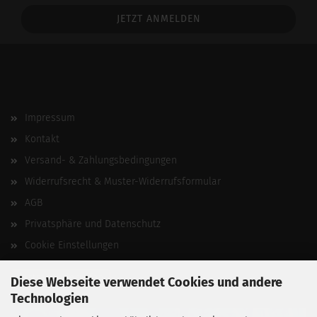
Addresse
Impressum
Kontakt
Versand- & Zahlungsbedingungen
Widerrufsrecht & Muster-Widerrufsformular
AGB
Privatsphäre und Datenschutz
Cookie Einstellungen
Vertrag widerrufen
Diese Webseite verwendet Cookies und andere
Technologien