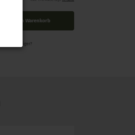
In den Warenkorb
nders günstiger?
N