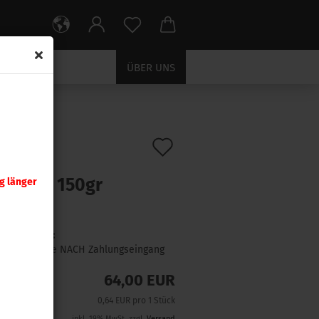
ÜBER UNS
Auf
:
2190
)
ra .308
den
chKing 150gr
g länger
Merkzettel
 Stück
Lieferzeit:
1 Woche NACH Zahlungseingang
64,00 EUR
0,64 EUR pro 1 Stück
inkl. 19% MwSt. zzgl.
Versand