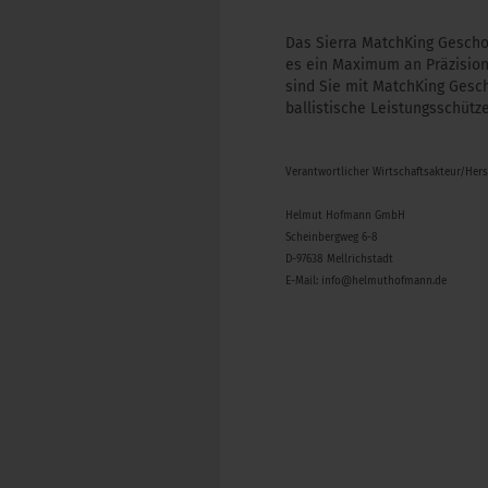
Das Sierra MatchKing Gescho
es ein Maximum an Präzision
sind Sie mit MatchKing Gesch
ballistische Leistungsschüt
Verantwortlicher Wirtschaftsakteur/Her
Helmut Hofmann GmbH
Scheinbergweg 6-8
D-97638 Mellrichstadt
E-Mail: info@helmuthofmann.de