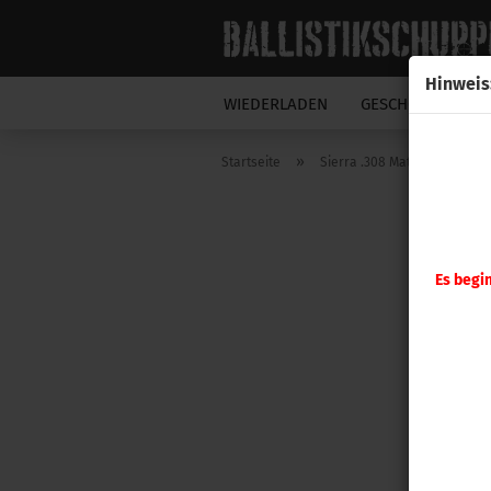
Hinweis
WIEDERLADEN
GESCHOSSE
N
»
Startseite
Sierra .308 MatchKing 150gr 
Es begi