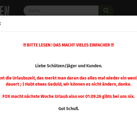
Suche...
:
C PULVER
WAFFENZUBEHÖR
ERSATZTEILE
OPTIK
!!! BITTE LESEN ! DAS MACHT VIELES EINFACHER !!!
100 Stück
(Art.Nr.
Liebe Schützen/Jäger und Kunden.
Sier
Mat
nnt die Urlaubszeit, das merkt man daran das alles mal wieder ein weni
dauert ;-) Habt etwas Geduld, wir können es nicht ändern, danke.
100
FOX macht nächste Woche Urlaub also vor 01.09.26 gibts bei uns nix.
Gut Schuß.