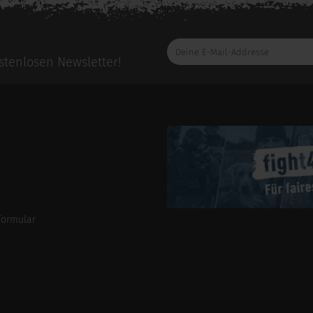
Deine
E-
tenlosen Newsletter!
Mail-
Addresse
formular