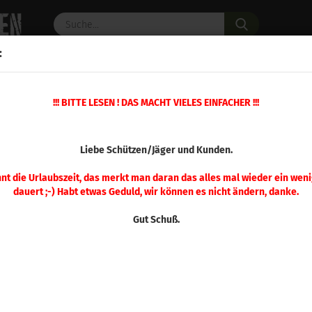
Suche...
:
C PULVER
WAFFENZUBEHÖR
ERSATZTEILE
OPTIK
!!! BITTE LESEN ! DAS MACHT VIELES EINFACHER !!!
 155gr 500 Stück
(Art.Nr.
Liebe Schützen/Jäger und Kunden.
Sier
Mat
nnt die Urlaubszeit, das merkt man daran das alles mal wieder ein weni
dauert ;-) Habt etwas Geduld, wir können es nicht ändern, danke.
155
Gut Schuß.