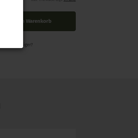
In den Warenkorb
nders günstiger?
N