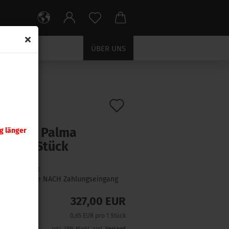
ÜBER UNS
Auf
:
2156C
)
ra .308
den
chKing Palma
g länger
Merkzettel
gr 500 Stück
Lieferzeit:
1 Woche NACH Zahlungseingang
327,00 EUR
0,65 EUR pro 1 Stück
inkl. 19% MwSt. zzgl.
Versand