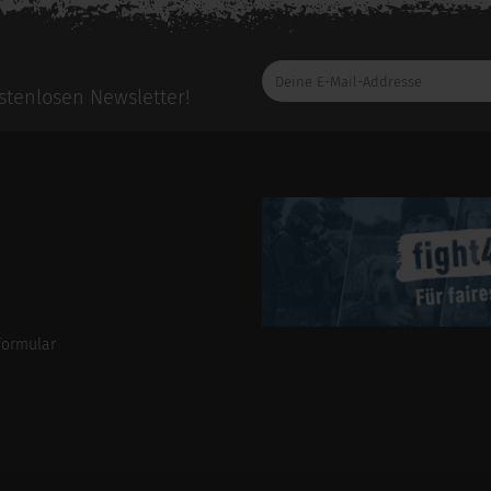
Deine
E-
tenlosen Newsletter!
Mail-
Addresse
formular