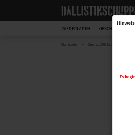
Hinweis
WIEDERLADEN
GESCHOSSE
N
»
Startseite
Sierra .308 MatchKing Palma
Es begi