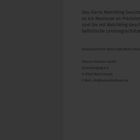
Das Sierra MatchKing Gescho
es ein Maximum an Präzision
sind Sie mit MatchKing Gesch
ballistische Leistungsschüt
Verantwortlicher Wirtschaftsakteur/Her
Helmut Hofmann GmbH
Scheinbergweg 6-8
D-97638 Mellrichstadt
E-Mail: info@helmuthofmann.de