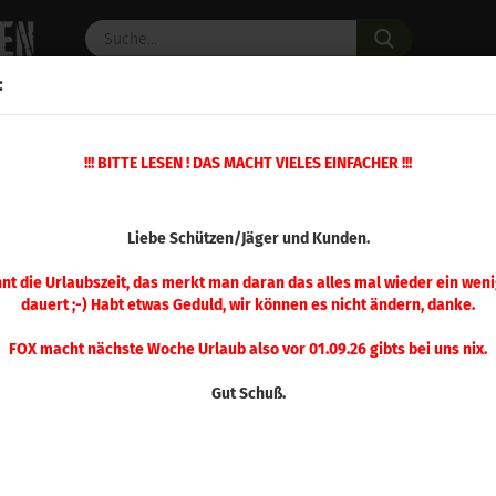
Suche...
:
C PULVER
WAFFENZUBEHÖR
ERSATZTEILE
OPTIK
!!! BITTE LESEN ! DAS MACHT VIELES EINFACHER !!!
50 Stück
(Art.Nr.
Liebe Schützen/Jäger und Kunden.
Sier
Mat
nnt die Urlaubszeit, das merkt man daran das alles mal wieder ein weni
dauert ;-) Habt etwas Geduld, wir können es nicht ändern, danke.
Stü
FOX macht nächste Woche Urlaub also vor 01.09.26 gibts bei uns nix.
Gut Schuß.