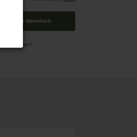
In den Warenkorb
nders günstiger?
N