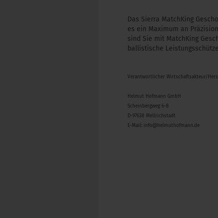
Das Sierra MatchKing Gescho
es ein Maximum an Präzision
sind Sie mit MatchKing Gesch
ballistische Leistungsschüt
Verantwortlicher Wirtschaftsakteur/Her
Helmut Hofmann GmbH
Scheinbergweg 6-8
D-97638 Mellrichstadt
E-Mail: info@helmuthofmann.de