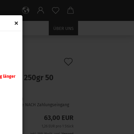
ÜBER UNS
Auf
:
2650
)
ra .338
den
chKing 250gr 50
g länger
Merkzettel
ck
Lieferzeit:
1 Woche NACH Zahlungseingang
63,00 EUR
1,26 EUR pro 1 Stück
inkl. 19% MwSt. zzgl.
Versand