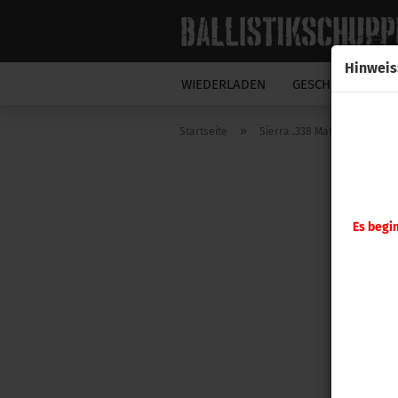
Hinweis
WIEDERLADEN
GESCHOSSE
N
»
Startseite
Sierra .338 MatchKing 250gr 
Es begi