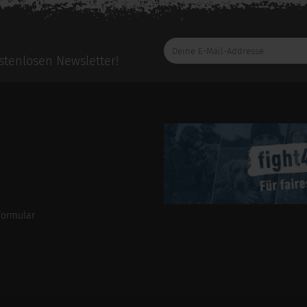
Deine
E-
tenlosen Newsletter!
Mail-
Addresse
formular