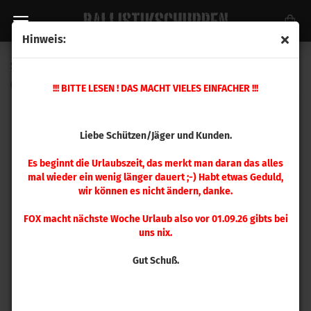
Hinweis:
Speer .475 DeepCurl 275gr 50 Stück
(Art.Nr.:
3973
)
!!! BITTE LESEN ! DAS MACHT VIELES EINFACHER !!!
Liebe Schützen/Jäger und Kunden.
Es beginnt die Urlaubszeit, das merkt man daran das alles
mal wieder ein wenig länger dauert ;-) Habt etwas Geduld,
wir können es nicht ändern, danke.
FOX macht nächste Woche Urlaub also vor 01.09.26 gibts bei
uns nix.
Gut Schuß.