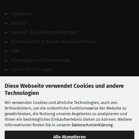
Impressum
Kontakt
Versand- & Zahlungsbedingungen
Widerrufsrecht & Muster-Widerrufsformular
AGB
Privatsphäre und Datenschutz
Cookie Einstellungen
Vertrag widerrufen
Diese Webseite verwendet Cookies und andere
Technologien
Wir verwenden Cookies und ähnliche Technologien, auch von
Drittanbietern, um die ordentliche Funktionsweise der Website zu
gewährleisten, die Nutzung unseres Angebotes zu analysieren und
Ihnen ein bestmögliches Einkaufserlebnis bieten zu können. Weitere
Informationen finden Sie in unserer
Datenschutzerklärung
.
Alle Akzeptieren