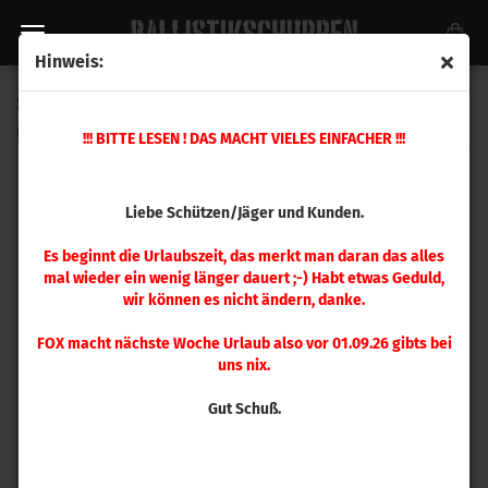
Hinweis:
Speer .357 Gold Dot 135gr 100 Stück
(Art.Nr.:
4014
)
!!! BITTE LESEN ! DAS MACHT VIELES EINFACHER !!!
Liebe Schützen/Jäger und Kunden.
Es beginnt die Urlaubszeit, das merkt man daran das alles
mal wieder ein wenig länger dauert ;-) Habt etwas Geduld,
wir können es nicht ändern, danke.
FOX macht nächste Woche Urlaub also vor 01.09.26 gibts bei
uns nix.
Gut Schuß.