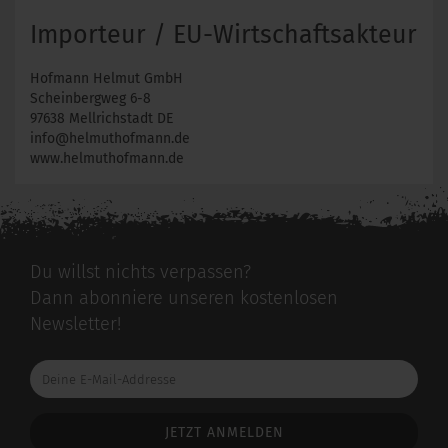
Importeur / EU-Wirtschaftsakteur
Hofmann Helmut GmbH
Scheinbergweg 6-8
97638 Mellrichstadt DE
info@helmuthofmann.de
www.helmuthofmann.de
Du willst nichts verpassen?
Dann abonniere unseren kostenlosen
Newsletter!
Deine
E-
Mail-
Addresse