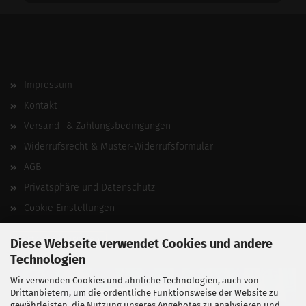
Impressum
Kontakt
Versand- & Zahlungsbedingungen
Widerrufsrecht & Muster-Widerrufsformular
AGB
Privatsphäre und Datenschutz
Cookie Einstellungen
Vertrag widerrufen
Diese Webseite verwendet Cookies und andere
Technologien
Wir verwenden Cookies und ähnliche Technologien, auch von
Drittanbietern, um die ordentliche Funktionsweise der Website zu
gewährleisten, die Nutzung unseres Angebotes zu analysieren und