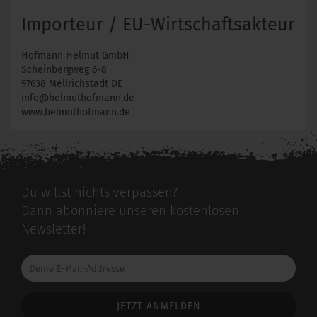
Importeur / EU-Wirtschaftsakteur
Hofmann Helmut GmbH
Scheinbergweg 6-8
97638 Mellrichstadt DE
info@helmuthofmann.de
www.helmuthofmann.de
Du willst nichts verpassen?
Dann abonniere unseren kostenlosen
Newsletter!
Deine
E-
Mail-
Addresse