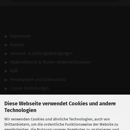
Impressum
Kontakt
Versand- & Zahlungsbedingungen
Widerrufsrecht & Muster-Widerrufsformular
AGB
Privatsphäre und Datenschutz
Cookie Einstellungen
Vertrag widerrufen
Diese Webseite verwendet Cookies und andere
Technologien
Wir verwenden Cookies und ähnliche Technologien, auch von
Drittanbietern, um die ordentliche Funktionsweise der Website zu
gewährleisten, die Nutzung unseres Angebotes zu analysieren und