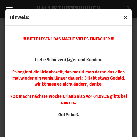
Hinweis:
Speer .400 Gold Dot 200gr 100 Stück
(Art.Nr.:
400200GDB
)
!!! BITTE LESEN ! DAS MACHT VIELES EINFACHER !!!
Liebe Schützen/Jäger und Kunden.
Es beginnt die Urlaubszeit, das merkt man daran das alles
mal wieder ein wenig länger dauert ;-) Habt etwas Geduld,
wir können es nicht ändern, danke.
FOX macht nächste Woche Urlaub also vor 01.09.26 gibts bei
uns nix.
Gut Schuß.