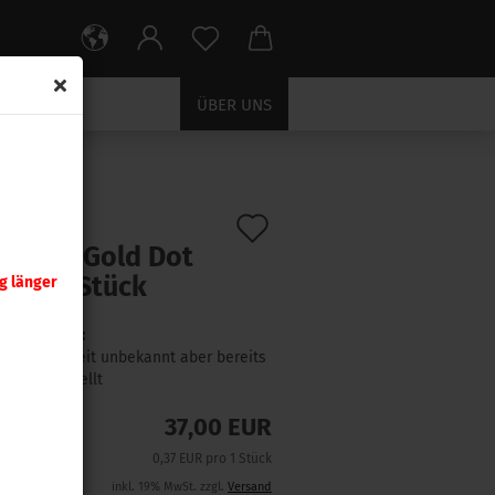
ÜBER UNS
Auf
:
4360
)
r .357 Gold Dot
den
gr 100 Stück
g länger
Merkzettel
Lieferzeit:
Lieferzeit unbekannt aber bereits
nachbestellt
37,00 EUR
0,37 EUR pro 1 Stück
inkl. 19% MwSt. zzgl.
Versand