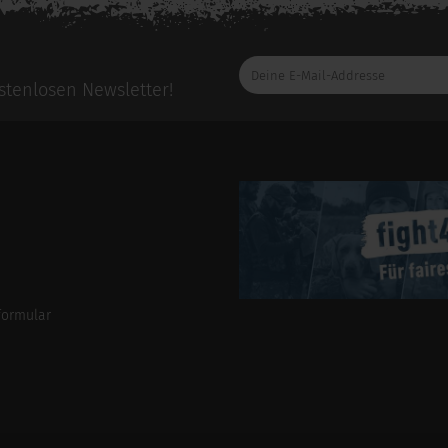
Deine
E-
tenlosen Newsletter!
Mail-
Addresse
formular