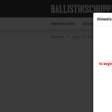
Hinweis
WIEDERLADEN
GESCHOSSE
N
»
Startseite
Speer .357 Gold Dot 125gr 10
Es begi