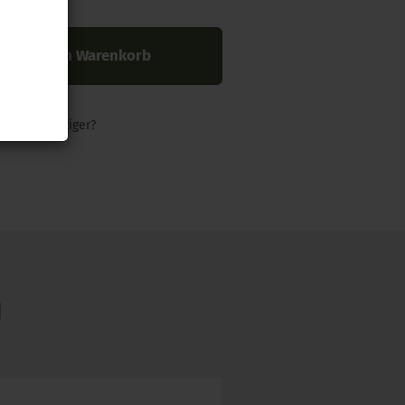
In den Warenkorb
nders günstiger?
N