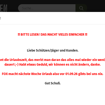
Suche...
:
C PULVER
WAFFENZUBEHÖR
ERSATZTEILE
OPTIK
!!! BITTE LESEN ! DAS MACHT VIELES EINFACHER !!!
0 Stück
(Art.Nr.
Liebe Schützen/Jäger und Kunden.
Spee
125
nnt die Urlaubszeit, das merkt man daran das alles mal wieder ein weni
dauert ;-) Habt etwas Geduld, wir können es nicht ändern, danke.
FOX macht nächste Woche Urlaub also vor 01.09.26 gibts bei uns nix.
Gut Schuß.