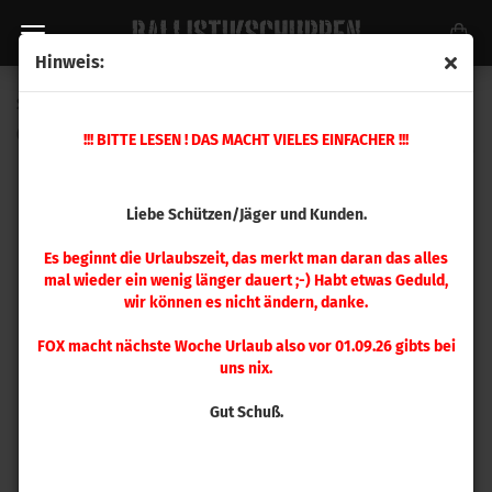
Hinweis:
Speer .400 Gold Dot 155gr 100 Stück
(Art.Nr.:
4400
)
!!! BITTE LESEN ! DAS MACHT VIELES EINFACHER !!!
Liebe Schützen/Jäger und Kunden.
Es beginnt die Urlaubszeit, das merkt man daran das alles
mal wieder ein wenig länger dauert ;-) Habt etwas Geduld,
wir können es nicht ändern, danke.
FOX macht nächste Woche Urlaub also vor 01.09.26 gibts bei
uns nix.
Gut Schuß.