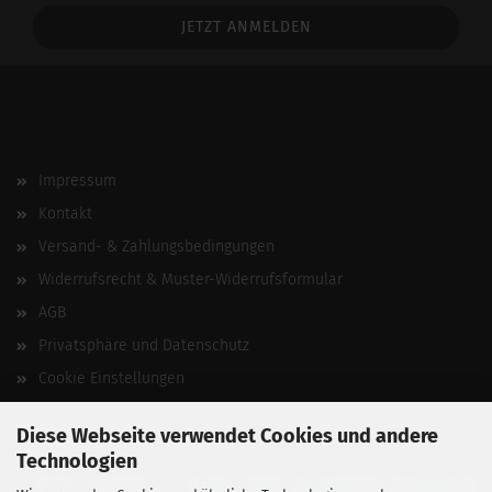
Addresse
Impressum
Kontakt
Versand- & Zahlungsbedingungen
Widerrufsrecht & Muster-Widerrufsformular
AGB
Privatsphäre und Datenschutz
Cookie Einstellungen
Vertrag widerrufen
Diese Webseite verwendet Cookies und andere
Technologien