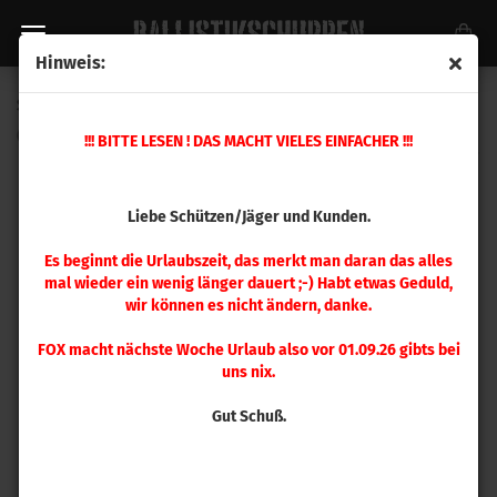
Hinweis:
Speer .355 TMJ 147gr 100 Stück
(Art.Nr.:
4006
)
!!! BITTE LESEN ! DAS MACHT VIELES EINFACHER !!!
Liebe Schützen/Jäger und Kunden.
Es beginnt die Urlaubszeit, das merkt man daran das alles
mal wieder ein wenig länger dauert ;-) Habt etwas Geduld,
wir können es nicht ändern, danke.
FOX macht nächste Woche Urlaub also vor 01.09.26 gibts bei
uns nix.
Gut Schuß.