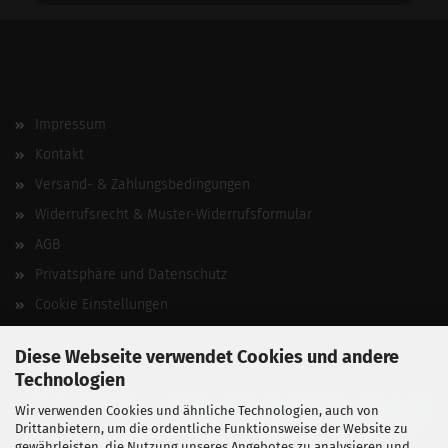
Impressum
Kontakt
Versand- & Zahlungsbedingungen
Widerrufsrecht & Muster-Widerrufsformular
AGB
Privatsphäre und Datenschutz
Cookie Einstellungen
Vertrag widerrufen
Diese Webseite verwendet Cookies und andere
Technologien
Wir verwenden Cookies und ähnliche Technologien, auch von
Drittanbietern, um die ordentliche Funktionsweise der Website zu
gewährleisten, die Nutzung unseres Angebotes zu analysieren und