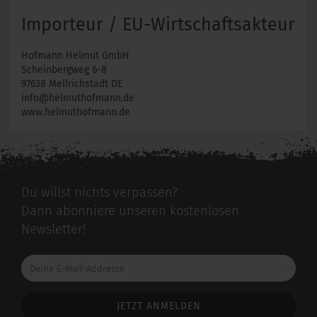
Importeur / EU-Wirtschaftsakteur
Hofmann Helmut GmbH
Scheinbergweg 6-8
97638 Mellrichstadt DE
info@helmuthofmann.de
www.helmuthofmann.de
Du willst nichts verpassen?
Dann abonniere unseren kostenlosen
Newsletter!
Deine
E-
Mail-
Addresse