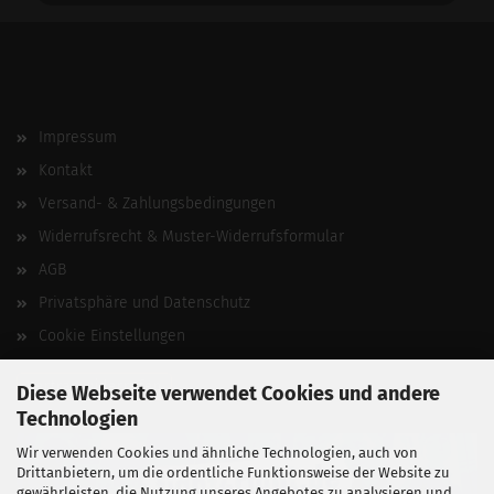
Impressum
Kontakt
Versand- & Zahlungsbedingungen
Widerrufsrecht & Muster-Widerrufsformular
AGB
Privatsphäre und Datenschutz
Cookie Einstellungen
Vertrag widerrufen
Diese Webseite verwendet Cookies und andere
Technologien
Wir verwenden Cookies und ähnliche Technologien, auch von
Drittanbietern, um die ordentliche Funktionsweise der Website zu
gewährleisten, die Nutzung unseres Angebotes zu analysieren und