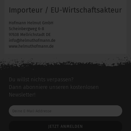
Importeur / EU-Wirtschaftsakteur
Hofmann Helmut GmbH
Scheinbergweg 6-8
97638 Mellrichstadt DE
info@helmuthofmann.de
www.helmuthofmann.de
Du willst nichts verpassen?
Dann abonniere unseren kostenlosen
Newsletter!
Deine
E-
Mail-
Addresse