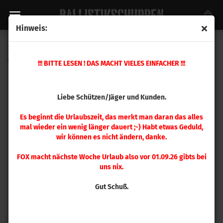
Hinweis:
Speer .357 TMJ 125gr 600 Stück
(Art.Nr.:
4731
)
!!! BITTE LESEN ! DAS MACHT VIELES EINFACHER !!!
Liebe Schützen/Jäger und Kunden.
Es beginnt die Urlaubszeit, das merkt man daran das alles
mal wieder ein wenig länger dauert ;-) Habt etwas Geduld,
wir können es nicht ändern, danke.
FOX macht nächste Woche Urlaub also vor 01.09.26 gibts bei
uns nix.
Gut Schuß.