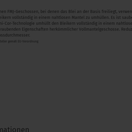
en FMJ-Geschossen, bei denen das Blei an der Basis freiliegt, verwe
ikern vollständig in einem nahtlosen Mantel zu umhüllen. Es ist saub
Uni-Cor-Technologie umhüllt den Bleikern vollständig in einem nahtlos
beraubenden Eigenschaften herkömmlicher Vollmantelgeschosse. Reduz
hossdurchmesser.
steller gemäß EU-Verordnung
rmationen