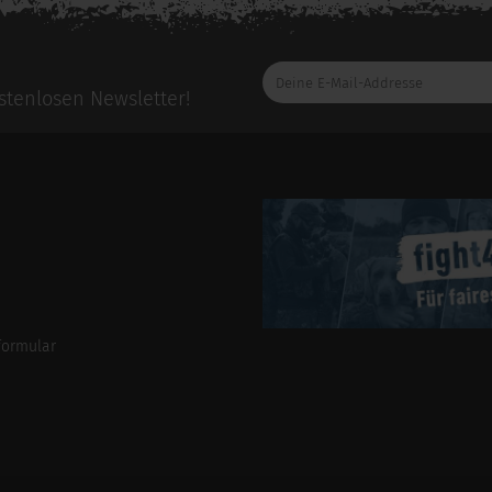
Deine
E-
tenlosen Newsletter!
Mail-
Addresse
formular