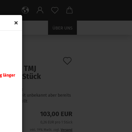
ÜBER UNS
Auf
:
4734
)
er .400 TMJ
den
gr 400 Stück
g länger
Merkzettel
Lieferzeit:
Lieferzeit unbekannt aber bereits
nachbestellt
103,00 EUR
0,26 EUR pro 1 Stück
inkl. 19% MwSt. zzgl.
Versand