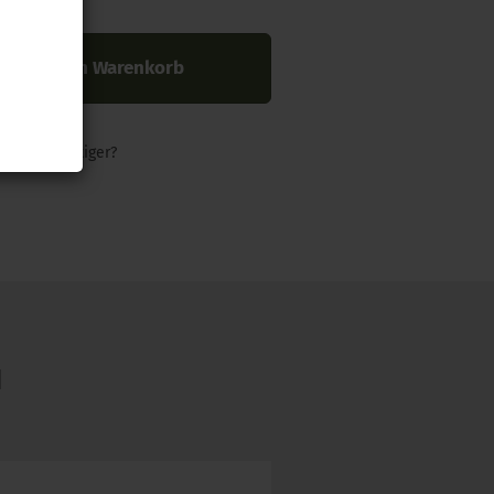
In den Warenkorb
nders günstiger?
N