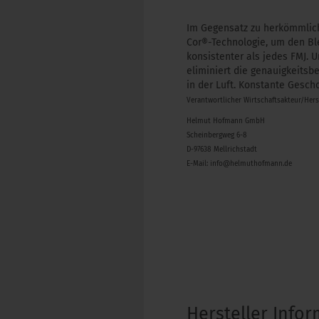
Im Gegensatz zu herkömmlich
Cor®-Technologie, um den Ble
konsistenter als jedes FMJ. 
eliminiert die genauigkeits
in der Luft. Konstante Gesc
Verantwortlicher Wirtschaftsakteur/Her
Helmut Hofmann GmbH
Scheinbergweg 6-8
D-97638 Mellrichstadt
E-Mail: info@helmuthofmann.de
Hersteller Info