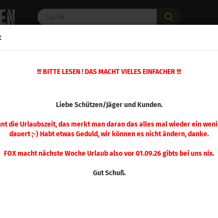
Suche...
:
C PULVER
WAFFENZUBEHÖR
ERSATZTEILE
OPTIK
!!! BITTE LESEN ! DAS MACHT VIELES EINFACHER !!!
ück
(Art.Nr.
Liebe Schützen/Jäger und Kunden.
Spe
180
nnt die Urlaubszeit, das merkt man daran das alles mal wieder ein weni
dauert ;-) Habt etwas Geduld, wir können es nicht ändern, danke.
FOX macht nächste Woche Urlaub also vor 01.09.26 gibts bei uns nix.
Gut Schuß.