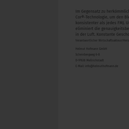
Im Gegensatz zu herkömmlich
Cor®-Technologie, um den Ble
konsistenter als jedes FMJ. 
eliminiert die genauigkeits
in der Luft. Konstante Gesc
Verantwortlicher Wirtschaftsakteur/Her
Helmut Hofmann GmbH
Scheinbergweg 6-8
D-97638 Mellrichstadt
E-Mail: info@helmuthofmann.de