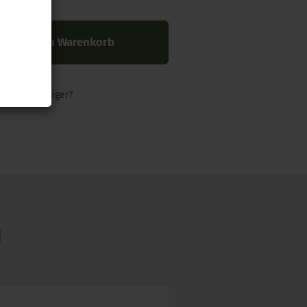
In den Warenkorb
nders günstiger?
N