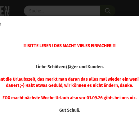
Suche...
:
C PULVER
WAFFENZUBEHÖR
ERSATZTEILE
OPTIK
!!! BITTE LESEN ! DAS MACHT VIELES EINFACHER !!!
ck
(Art.Nr.
Liebe Schützen/Jäger und Kunden.
Spee
200
nnt die Urlaubszeit, das merkt man daran das alles mal wieder ein weni
dauert ;-) Habt etwas Geduld, wir können es nicht ändern, danke.
FOX macht nächste Woche Urlaub also vor 01.09.26 gibts bei uns nix.
Gut Schuß.