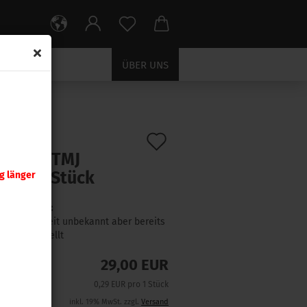
ÜBER UNS
Auf
:
4475
)
r .451 TMJ
den
gr 100 Stück
g länger
Merkzettel
Lieferzeit:
Lieferzeit unbekannt aber bereits
nachbestellt
29,00 EUR
0,29 EUR pro 1 Stück
inkl. 19% MwSt. zzgl.
Versand