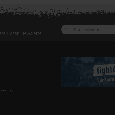
Deine
E-
tenlosen Newsletter!
Mail-
Addresse
formular