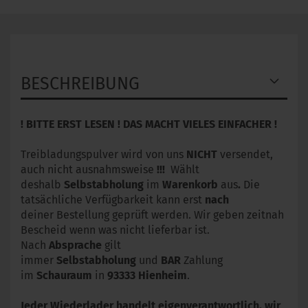
BESCHREIBUNG
! BITTE ERST LESEN ! DAS MACHT VIELES EINFACHER !
Treibladungspulver wird von uns
NICHT
versendet,
auch nicht ausnahmsweise
!!!
Wählt
deshalb
Selbstabholung
im
Warenkorb
aus
.
Die
tatsächliche Verfügbarkeit kann erst
nach
deiner Bestellung geprüft werden. Wir geben zeitnah
Bescheid wenn was nicht lieferbar ist.
Nach
Absprache
gilt
immer
Selbstabholung
und
BAR
Zahlung
im
Schauraum
in
93333
Hienheim
.
Jeder Wiederlader handelt eigenverantwortlich, wir