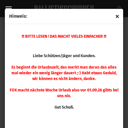
Hinweis:
Winchester WSF (454 g)
(Art.Nr.:
UC0240
)
!!! BITTE LESEN ! DAS MACHT VIELES EINFACHER !!!
Liebe Schützen/Jäger und Kunden.
Es beginnt die Urlaubszeit, das merkt man daran das alles
mal wieder ein wenig länger dauert ;-) Habt etwas Geduld,
wir können es nicht ändern, danke.
FOX macht nächste Woche Urlaub also vor 01.09.26 gibts bei
uns nix.
Gut Schuß.