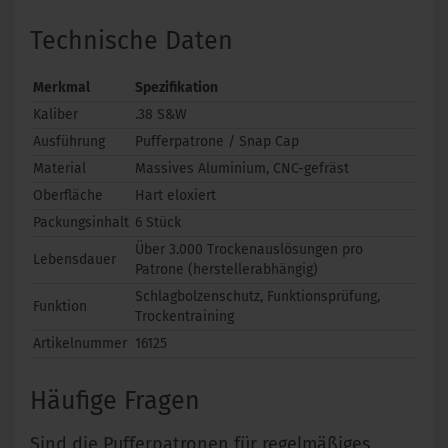
Technische Daten
Merkmal
Spezifikation
Kaliber
.38 S&W
Ausführung
Pufferpatrone / Snap Cap
Material
Massives Aluminium, CNC-gefräst
Oberfläche
Hart eloxiert
Packungsinhalt
6 Stück
Über 3.000 Trockenauslösungen pro
Lebensdauer
Patrone (herstellerabhängig)
Schlagbolzenschutz, Funktionsprüfung,
Funktion
Trockentraining
Artikelnummer
16125
Häufige Fragen
Sind die Pufferpatronen für regelmäßiges