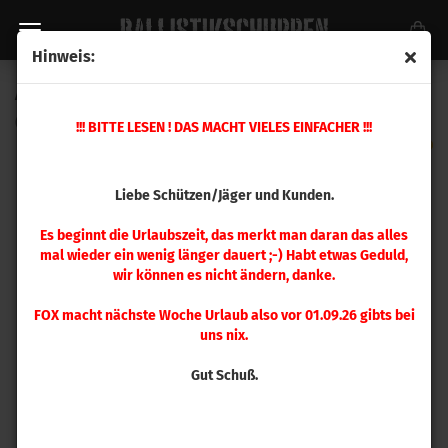
Hinweis:
A-Zoom .38 S&W Pufferpatrone 6 Stück
(Art.Nr.:
16125
)
!!! BITTE LESEN ! DAS MACHT VIELES EINFACHER !!!
Liebe Schützen/Jäger und Kunden.
Es beginnt die Urlaubszeit, das merkt man daran das alles
mal wieder ein wenig länger dauert ;-) Habt etwas Geduld,
wir können es nicht ändern, danke.
FOX macht nächste Woche Urlaub also vor 01.09.26 gibts bei
uns nix.
Gut Schuß.