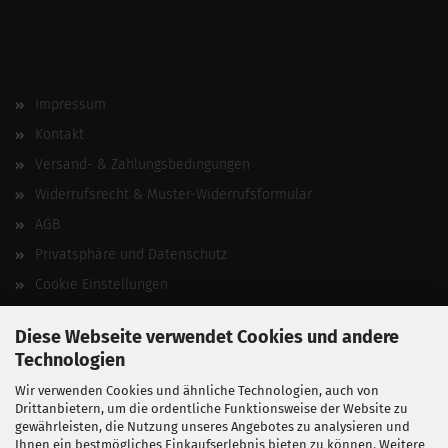
Impressum
Kontakt
Versand- & Zahlungsbedingungen
Widerrufsrecht & Muster-Widerrufsformular
AGB
Privatsphäre und Datenschutz
Cookie Einstellungen
Vertrag widerrufen
Diese Webseite verwendet Cookies und andere
Technologien
Wir verwenden Cookies und ähnliche Technologien, auch von
Drittanbietern, um die ordentliche Funktionsweise der Website zu
gewährleisten, die Nutzung unseres Angebotes zu analysieren und
Ihnen ein bestmögliches Einkaufserlebnis bieten zu können. Weitere