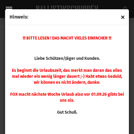
Hinweis:
A-Zoom .41 Magnum Pufferpatrone 6 Stück
(Art.Nr.:
16127
)
!!! BITTE LESEN ! DAS MACHT VIELES EINFACHER !!!
Liebe Schützen/Jäger und Kunden.
Es beginnt die Urlaubszeit, das merkt man daran das alles
mal wieder ein wenig länger dauert ;-) Habt etwas Geduld,
wir können es nicht ändern, danke.
FOX macht nächste Woche Urlaub also vor 01.09.26 gibts bei
uns nix.
Gut Schuß.