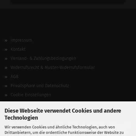
Impressum
Kontakt
Versand- & Zahlungsbedingungen
Widerrufsrecht & Muster-Widerrufsformular
AGB
Privatsphäre und Datenschutz
Cookie Einstellungen
Vertrag widerrufen
Diese Webseite verwendet Cookies und andere
Technologien
Wir verwenden Cookies und ähnliche Technologien, auch von
Drittanbietern, um die ordentliche Funktionsweise der Website zu