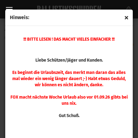
Hinweis:
A-Zoom 6,5 mm Creedmoor Pufferpatrone 2 Stück
(Art.Nr.:
12300
)
!!! BITTE LESEN ! DAS MACHT VIELES EINFACHER !!!
Liebe Schützen/Jäger und Kunden.
Es beginnt die Urlaubszeit, das merkt man daran das alles
mal wieder ein wenig länger dauert ;-) Habt etwas Geduld,
wir können es nicht ändern, danke.
FOX macht nächste Woche Urlaub also vor 01.09.26 gibts bei
uns nix.
Gut Schuß.