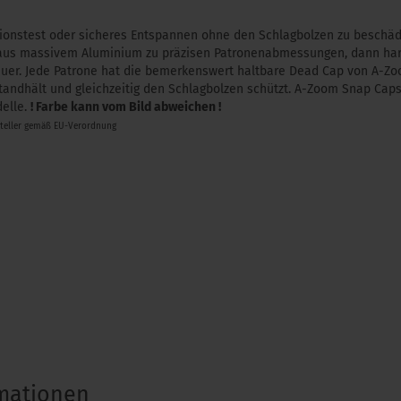
ktionstest oder sicheres Entspannen ohne den Schlagbolzen zu beschädi
aus massivem Aluminium zu präzisen Patronenabmessungen, dann hart e
uer. Jede Patrone hat die bemerkenswert haltbare Dead Cap von A-Zo
tandhält und gleichzeitig den Schlagbolzen schützt. A-Zoom Snap Caps
elle.
! Farbe kann vom Bild abweichen !
steller gemäß EU-Verordnung
rmationen