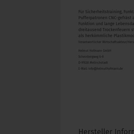
Für Sicherheitstraining, Fun
Pufferpatronen CNC-gefräst 
Funktion und lange Lebensda
dreitausend Trockenfeuern s
als herkömmliche Plastikmod
Verantwortlicher Wirtschaftsakteur/Her
Helmut Hofmann GmbH
Scheinbergweg 6-8
D-97638 Mellrichstadt
E-Mail: info@helmuthofmann.de
Hersteller Info