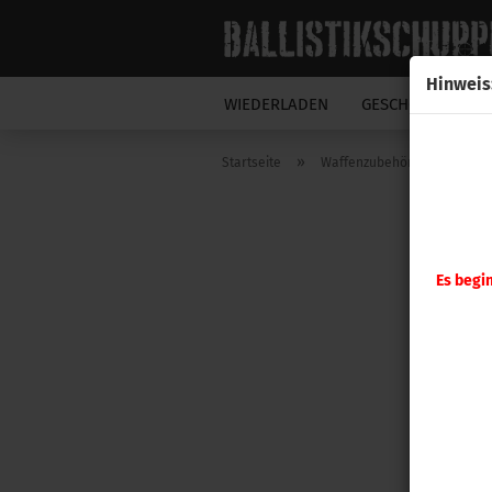
Hinweis
WIEDERLADEN
GESCHOSSE
N
»
»
Startseite
Waffenzubehör
A-ZOO
Es begi