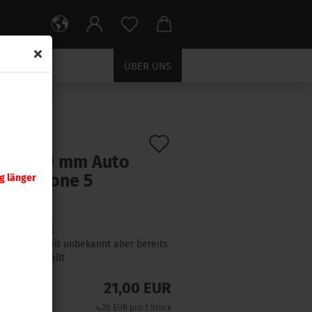
ÜBER UNS
ck
Auf
:
15117
)
oom .10 mm Auto
den
ferpatrone 5
g länger
Merkzettel
ck
Lieferzeit:
Lieferzeit unbekannt aber bereits
nachbestellt
21,00 EUR
4,20 EUR pro 1 Stück