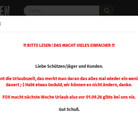
Suche...
:
C PULVER
WAFFENZUBEHÖR
ERSATZTEILE
OPTIK
!!! BITTE LESEN ! DAS MACHT VIELES EINFACHER !!!
»
»
M Pufferpatronen
Kurzwaffe
A-Zoom .10 mm Auto Pufferpatrone 5 Stü
(Art.Nr.
Liebe Schützen/Jäger und Kunden.
A-Z
Puf
nnt die Urlaubszeit, das merkt man daran das alles mal wieder ein weni
dauert ;-) Habt etwas Geduld, wir können es nicht ändern, danke.
Stü
FOX macht nächste Woche Urlaub also vor 01.09.26 gibts bei uns nix.
Gut Schuß.