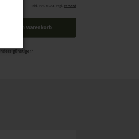
inkl. 19% MwSt. zzgl.
Versand
In den Warenkorb
nders günstiger?
N