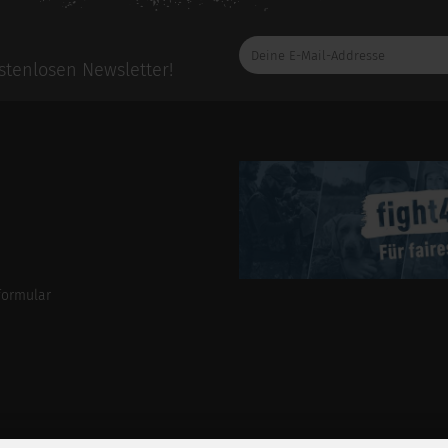
Deine
E-
tenlosen Newsletter!
Mail-
Addresse
formular