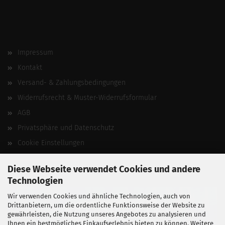
Impressum
Kontakt
Versand- & Zahlungsbedingungen
Widerrufsrecht & Muster-Widerrufsformular
AGB
Privatsphäre und Datenschutz
Cookie Einstellungen
Vertrag widerrufen
Diese Webseite verwendet Cookies und andere
Technologien
Wir verwenden Cookies und ähnliche Technologien, auch von
Drittanbietern, um die ordentliche Funktionsweise der Website zu
gewährleisten, die Nutzung unseres Angebotes zu analysieren und
Ihnen ein bestmögliches Einkaufserlebnis bieten zu können. Weitere