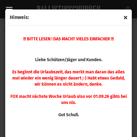
Hinweis:
A-Zoom 9,3x62 mm Pufferpatrone 2 Stück
(Art.Nr.:
12240
)
!!! BITTE LESEN ! DAS MACHT VIELES EINFACHER !!!
Liebe Schützen/Jäger und Kunden.
Es beginnt die Urlaubszeit, das merkt man daran das alles
mal wieder ein wenig länger dauert ;-) Habt etwas Geduld,
wir können es nicht ändern, danke.
FOX macht nächste Woche Urlaub also vor 01.09.26 gibts bei
uns nix.
Gut Schuß.